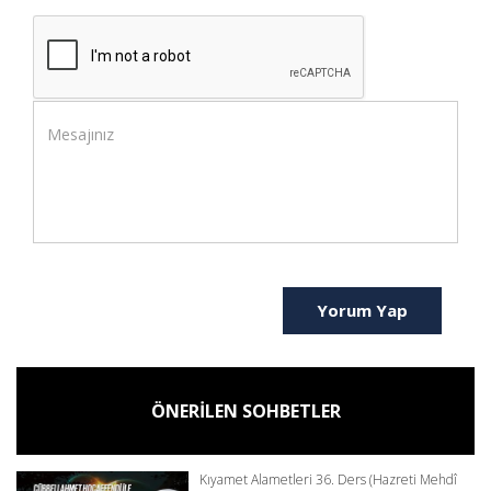
Yorum Yap
ÖNERİLEN SOHBETLER
Kıyamet Alametleri 36. Ders (Hazreti Mehdî