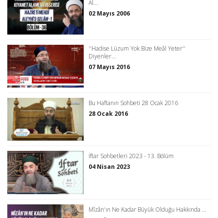
Al...
02 Mayıs 2006
''Hadise Lüzum Yok Bize Meâl Yeter''
Diyenler...
07 Mayıs 2016
Bu Haftanın Sohbeti 28 Ocak 2016
28 Ocak 2016
İftar Sohbetleri 2023 - 13. Bölüm
04 Nisan 2023
Mîzân'ın Ne Kadar Büyük Olduğu Hakkında ...