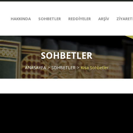
HAKKINDA
SOHBETLER
REDDİYELER
ARŞİV
ZİYARET
SOHBETLER
ANASAYFA
SOHBETLER
Kısa Sohbetler