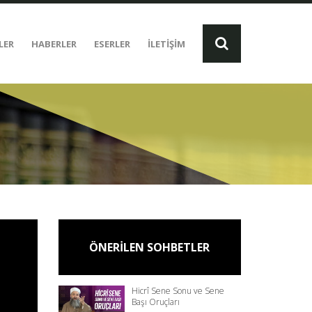
LER
HABERLER
ESERLER
İLETİŞİM
ÖNERİLEN SOHBETLER
Hicrî Sene Sonu ve Sene
Başı Oruçları