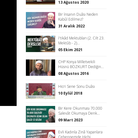
13 Ağustos 2020
Bir İnsanın Duâsı Neden
Kabûl Edilmez?
31 Aralık 2022
İ'tikâd Mektubları (2. Cilt 23.
Mektûb - 2)...
05 Ekim 2021
CHP Konya Milletvekili
Hüsnü BOZKURT Dediğin...
08 Ağustos 2016
Hicri Sene Sonu Duâsı
10 Eylül 2018
Bir Kere Okunması 70.000
Salevât Okumaya Denk...
09 Mart 2023
Evli Kadınla Zinâ Yapanlara
Cehennemde Hiçbi...