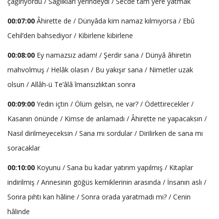
çağırıyordu / Sağlıkları yerindeydi / Secde tam yere yatmak
00:07:00
Âhirette de / Dünyâda kim namaz kılmıyorsa / Ebû
Cehil’den bahsediyor / Kibirlene kibirlene
00:08:00
Ey namazsız adam! / Şerdir sana / Dünyâ âhiretin
mahvolmuş / Helâk olasın / Bu yakışır sana / Nimetler uzak
olsun / Allâh-ü Te’âlâ îmansızlıktan sonra
00:09:00
Yedin içtin / Ölüm gelsin, ne var? / Ödettirecekler /
Kasanın önünde / Kimse de anlamadı / Âhirette ne yapacaksın /
Nasıl dirilmeyeceksin / Sana mı sordular / Dirilirken de sana mı
soracaklar
00:10:00
Koyunu / Sana bu kadar yatırım yapılmış / Kitaplar
indirilmiş / Annesinin göğüs kemiklerinin arasında / İnsanın aslı /
Sonra pıhtı kan hâline / Sonra orada yaratmadı mı? / Cenin
hâlinde