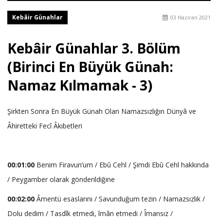
Kebâir Günahlar
03 Haziran 2021
Kebâir Günahlar 3. Bölüm
(Birinci En Büyük Günah:
Namaz Kılmamak - 3)
Şirkten Sonra En Büyük Günah Olan Namazsızlığın Dünyâ ve
Âhiretteki Fecî Âkıbetleri
00:01:00
Benim Firavun’um / Ebû Cehl / Şimdi Ebû Cehl hakkında
/ Peygamber olarak gönderildiğine
00:02:00
Âmentü esaslarını / Savunduğum tezin / Namazsızlık /
Dolu dedim / Tasdîk etmedi, îmân etmedi / Îmansız /