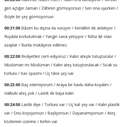
geri açtığın zaman / Zâhiren görmüyorsun / Sen ona uyurken /
Böyle bir şey görmüyorsun
00:21:00
Bâzen bu dışına da vuruyor / Kendileri de anlatıyor /
Rüyâda korkutulmak / Yangın sana yetişiyor / Rûha âit olan
azaplar / Bunla mukâyese edilmez
00:22:00
Rivâyetleri cem ediyoruz / Kabri ateşle tutuşturulur /
Müslüman mı Müslüman / Kabri ateş tutuşturulacak / Sıcak su
torbası / Kas spazmı / Üç tâne şey var
00:23:00
Baş edemiyorum / Araya bir havlu daha koyalım /
Halbuki ateş yok / Lastik de baya kalın
00:24:00
Lastik diye / Torbası var / Üç kat şey var / Kalın plastik
var / Onu koyuyorsun / Başlıyorsun / Dayanamıyorsun / Ateş
közlerinin üzerine / Kefen var