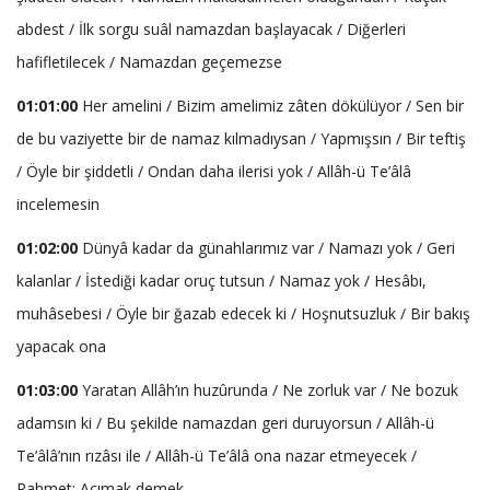
abdest / İlk sorgu suâl namazdan başlayacak / Diğerleri
hafifletilecek / Namazdan geçemezse
01:01:00
Her amelini / Bizim amelimiz zâten dökülüyor / Sen bir
de bu vaziyette bir de namaz kılmadıysan / Yapmışsın / Bir teftiş
/ Öyle bir şiddetli / Ondan daha ilerisi yok / Allâh-ü Te’âlâ
incelemesin
01:02:00
Dünyâ kadar da günahlarımız var / Namazı yok / Geri
kalanlar / İstediği kadar oruç tutsun / Namaz yok / Hesâbı,
muhâsebesi / Öyle bir ğazab edecek ki / Hoşnutsuzluk / Bir bakış
yapacak ona
01:03:00
Yaratan Allâh’ın huzûrunda / Ne zorluk var / Ne bozuk
adamsın ki / Bu şekilde namazdan geri duruyorsun / Allâh-ü
Te’âlâ’nın rızâsı ile / Allâh-ü Te’âlâ ona nazar etmeyecek /
Rahmet: Acımak demek