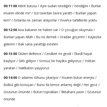
00:11:00
Kibrit kutusu / Aynı sudan istediğini / İstediğini / Bunlar
insanın elinde mi? / Sizi tavırdan tavıra yarattı / Bunları yapan
kim? / Onlarda ne zaman anlıyorlar / Evvelce tahlillerde yoktu
00:12:00
Ana babanın ne haberi var / O çocuğun oluşması /
Bunları yapan Allah / Bu ne demek / Oradan göçerim / Kaybolur
giderim / Bak sana yarattığı evreleri
00:13:00
Ölüleri diriltince / Cenâbet mi gezdi / Ebedî hayat
başlıyor / Gitti gidiyor / Sonsuz bir hayâta gidiyoruz / Yoktan
yaratan / Hakîkaten yaşıyoruz
00:14:00
O adamın rûhunu çıkarıyor / İnsanın bütün enerjisi /
Bülbül gibi konuşan / Bunu da kimse anlamış değil / Her gece /
Gözünün önünde / Bütün toprakları / İlkbahara yazın / Gözünün
önünde