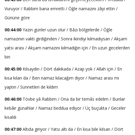
Vuruyor / Rabbim bana emretti / Öğle namazını zâyi ettin /
Gününe göre
00:44:00
Yazın günler uzun olur / Bâzı bölgelerde / Öğle
namazının vakti girdiğinden / Sonra ikindiyi kılmadıysan / Akşam
yatsı arası / Akşam namazını kılmadığın için / En uzun gecelerden
biri
00:45:00
Kılsaydın / Dört dakikada / Azap yok / Allah için / En
kısa kılan da / Ben namaz kılacağım diyor / Namaz arası mı
yaptın / Sünnetleri de kıldım
00:46:00
Tövbe yâ Rabbim / Ona da bir temâs edelim / Bunlar
kebâir günahlar / Namaz beddua ediyor / Üç buçukta / Geceler
kısaldı
00:47:00
Altıda giriyor / Yatsı altı da / En kısa bile kılsan / Dört