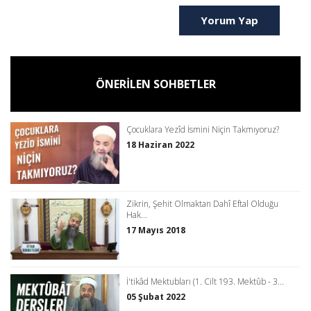
Yorum Yap
ÖNERİLEN SOHBETLER
Çocuklara Yezîd İsmini Niçin Takmıyoruz?
18 Haziran 2022
Zikrin, Şehit Olmaktan Dahî Eftal Olduğu
Hak...
17 Mayıs 2018
İ'tikâd Mektubları (1. Cilt 193. Mektûb - 3...
05 Şubat 2022