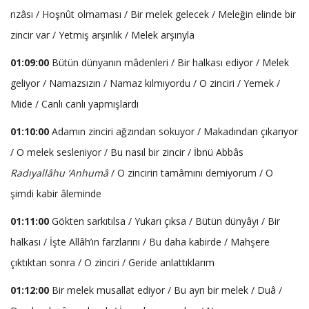
rızâsı / Hoşnût olmaması / Bir melek gelecek / Meleğin elinde bir
zincir var / Yetmiş arşınlık / Melek arşınyla
01:09:00
Bütün dünyanın mâdenleri / Bir halkası ediyor / Melek
geliyor / Namazsızın / Namaz kılmıyordu / O zinciri / Yemek /
Mide / Canlı canlı yapmışlardı
01:10:00
Adamın zinciri ağzından sokuyor / Makadından çıkarıyor
/ O melek sesleniyor / Bu nasıl bir zincir / İbnü Abbâs
Radıyallâhu ‘Anhumâ
/ O zincirin tamâmını demiyorum / O
şimdi kabir âleminde
01:11:00
Gökten sarkıtılsa / Yukarı çıksa / Bütün dünyâyı / Bir
halkası / İşte Allâh’ın farzlarını / Bu daha kabirde / Mahşere
çıktıktan sonra / O zinciri / Geride anlattıklarım
01:12:00
Bir melek musallat ediyor / Bu ayrı bir melek / Duâ /