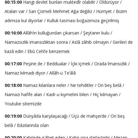
00:15:00
Hangi devlet bunları muktedîr olabilir / Öldürüyor /
Ataları var / Sarı Çizmeli Mehmet Ağa değiliz / Hürriyet / Bizim
adımıza kul diyorlar / Kulluk tasması boğazımıza geçirilmiş
00:16:00
Allâh’ın kulluğundan çıkarsan / Şeytanın kulu /
Namazsızlık imansızlıktan sonra / Aslâ zâhib olmayın / Gerileri de
kazâ edin / Ebû Cehl’e benzemek
00:17:00
Peşine de / Beddualar / İçki içmek / Orada îmansızlık /
Namaz kılmadı diyor / Allâh-ü Te’âlâ
00:18:00
Namaz kılanlara neler / Ne tehditler / On beş belâ /
Namazı hafife alan / Kadr-u kıymetini bilen / Hiç kılmayan /
Youtube sitemizde
00:19:00
Dünyâda karşılaşacağı / Üçü de mahşerde / On beş
belâ / Bâzılarında olan
00:20:00
Kabrinde isâbet eden / Kabri ona darlaştırılır / Mezarı