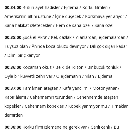
00:34:00
Bütün âyet hadîsler / Ejderhâ / Korku filmleri /
Amerika’nın altını üstüne / İçine düşecek / Korkmaya yer arıyor /
Sana hakikat izletecekler / Hem de sana özel / Sana özel
00:35:00
Şucâ el-Akra’ / Kel, dazlak / Yılanlardan, ejderhalardan /
Tüysüz olan / Ânında koca öküzü deviriyor / Dili çok dışarı kadar
/ Dilini bir çıkarıyor
00:36:00
Kocaman öküz / Belki de iki ton / Bir buçuk tonluk /
Öyle bir kuvvetli zehri var / O ejderhanın / Yılan / Ejderha
00:37:00
Tamâmen ateşten / Kafa yandı mı / Motor yanar /
Kabir âlemi / Cehennemin türünden / Cehennemde ateşten
köpekler / Cehennem köpekleri / Köpek yanmıyor mu / Tırnakları
demirden
00:38:00
Korku filmi izlemene ne gerek var / Canlı canlı / Bu