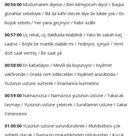
00:56:00
Müslümanım diyene / Ben kılmıyorum diyor / Başka
günahlar sebebiyle / İllâ da kâfir ölecek diye bir kâide yok / En
büyük sebebi / Yan yana geçiriyor / Kabir azâbı
00:57:00
Üç rekat, üç dakîkada kılabilirdi / Yatsı ile sabah kaç
saatse / Böyle bir mantık olabilir mi / Yediriyor, içiriyor / Yirmi
dört saat vermiş / Bir saat yâ
00:58:00
En kabadayısı / Mevlâ da buyuruyor / Kıyâmet
vakfesinde / Orada cem edilecekler / Kıyâmet arasâtında /
Yüzünün üstüne sürterek / Îmanlarına hürmetine
00:59:00
Namazsızsa / Namazsızı yüzünün üstüne / Takacak
tasmayı / Yüzünün üstüne çekecek / Suratlarının üstüne / Sakar
Cehennemi
01:00:00
Yüzünün üstüne süründürülerek / Muhâsebesi çok
şiddetli olacak / Namazın mukaddimeleri olduğundan / Küçük