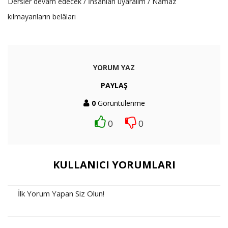
Dersler devâm edecek / İnsanları uyaralım / Namaz
kılmayanların belâları
YORUM YAZ
PAYLAŞ
0
Görüntülenme
0
0
KULLANICI YORUMLARI
İlk Yorum Yapan Siz Olun!