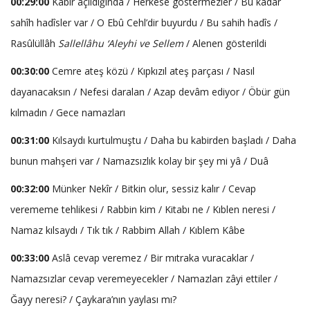
00:29:00
Kabir açıldığında / Herkese göstermezler / Bu kadar
sahîh hadîsler var / O Ebû Cehl’dir buyurdu / Bu sahih hadîs /
Rasûlüllâh
Sallellâhu ‘Aleyhi ve Sellem
/ Alenen gösterildi
00:30:00
Cemre ateş közü / Kıpkızıl ateş parçası / Nasıl
dayanacaksın / Nefesi daralan / Azap devâm ediyor / Öbür gün
kılmadın / Gece namazları
00:31:00
Kılsaydı kurtulmuştu / Daha bu kabirden başladı / Daha
bunun mahşeri var / Namazsızlık kolay bir şey mi yâ / Duâ
00:32:00
Münker Nekîr / Bitkin olur, sessiz kalır / Cevap
verememe tehlikesi / Rabbin kim / Kitabı ne / Kıblen neresi /
Namaz kılsaydı / Tık tık / Rabbim Allah / Kıblem Kâbe
00:33:00
Aslâ cevap veremez / Bir mıtraka vuracaklar /
Namazsızlar cevap veremeyecekler / Namazları zâyi ettiler /
Ğayy neresi? / Çaykara’nın yaylası mı?