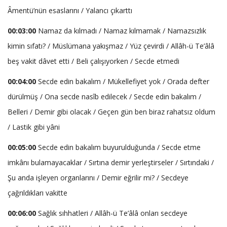
Âmentü’nün esaslarını / Yalancı çıkarttı
00:03:00
Namaz da kılmadı / Namaz kılmamak / Namazsızlık
kimin sıfatı? / Müslümana yakışmaz / Yüz çevirdi / Allâh-ü Te’âlâ
beş vakit dâvet etti / Beli çalışıyorken / Secde etmedi
00:04:00
Secde edin bakalım / Mükellefiyet yok / Orada defter
dürülmüş / Ona secde nasîb edilecek / Secde edin bakalım /
Belleri / Demir gibi olacak / Geçen gün ben biraz rahatsız oldum
/ Lastik gibi yâni
00:05:00
Secde edin bakalım buyurulduğunda / Secde etme
imkânı bulamayacaklar / Sırtına demir yerleştirseler / Sırtındaki /
Şu anda işleyen organlarını / Demir eğrilir mi? / Secdeye
çağrıldıkları vakitte
00:06:00
Sağlık sıhhatleri / Allâh-ü Te’âlâ onları secdeye