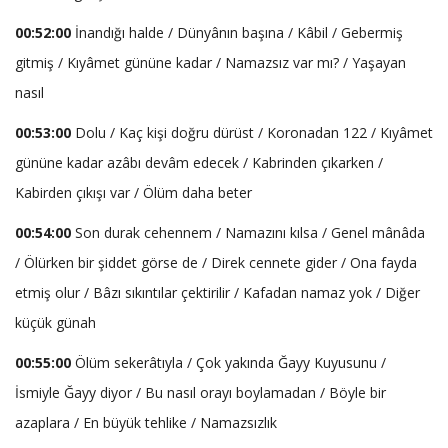
00:52:00
İnandığı halde / Dünyânın başına / Kâbil / Gebermiş
gitmiş / Kıyâmet gününe kadar / Namazsız var mı? / Yaşayan
nasıl
00:53:00
Dolu / Kaç kişi doğru dürüst / Koronadan 122 / Kıyâmet
gününe kadar azâbı devâm edecek / Kabrinden çıkarken /
Kabirden çıkışı var / Ölüm daha beter
00:54:00
Son durak cehennem / Namazını kılsa / Genel mânâda
/ Ölürken bir şiddet görse de / Direk cennete gider / Ona fayda
etmiş olur / Bâzı sıkıntılar çektirilir / Kafadan namaz yok / Diğer
küçük günah
00:55:00
Ölüm sekerâtıyla / Çok yakında Ğayy Kuyusunu /
İsmiyle Ğayy diyor / Bu nasıl orayı boylamadan / Böyle bir
azaplara / En büyük tehlike / Namazsızlık