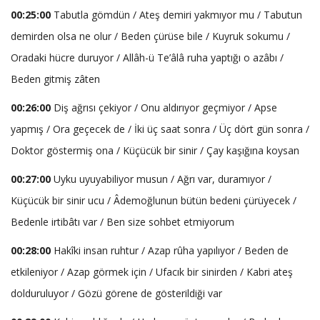
00:25:00
Tabutla gömdün / Ateş demiri yakmıyor mu / Tabutun
demirden olsa ne olur / Beden çürüse bile / Kuyruk sokumu /
Oradaki hücre duruyor / Allâh-ü Te’âlâ ruha yaptığı o azâbı /
Beden gitmiş zâten
00:26:00
Diş ağrısı çekiyor / Onu aldırıyor geçmiyor / Apse
yapmış / Ora geçecek de / İki üç saat sonra / Üç dört gün sonra /
Doktor göstermiş ona / Küçücük bir sinir / Çay kaşığına koysan
00:27:00
Uyku uyuyabiliyor musun / Ağrı var, duramıyor /
Küçücük bir sinir ucu / Âdemoğlunun bütün bedeni çürüyecek /
Bedenle irtibâtı var / Ben size sohbet etmiyorum
00:28:00
Hakîki insan ruhtur / Azap rûha yapılıyor / Beden de
etkileniyor / Azap görmek için / Ufacık bir sinirden / Kabri ateş
dolduruluyor / Gözü görene de gösterildiği var