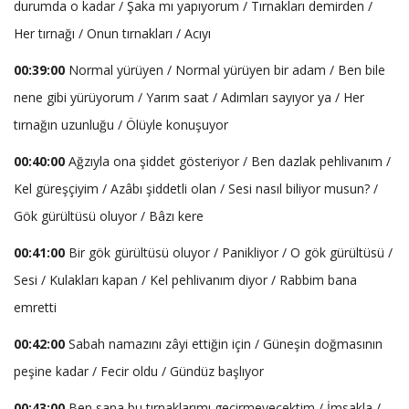
durumda o kadar / Şaka mı yapıyorum / Tırnakları demirden /
Her tırnağı / Onun tırnakları / Acıyı
00:39:00
Normal yürüyen / Normal yürüyen bir adam / Ben bile
nene gibi yürüyorum / Yarım saat / Adımları sayıyor ya / Her
tırnağın uzunluğu / Ölüyle konuşuyor
00:40:00
Ağzıyla ona şiddet gösteriyor / Ben dazlak pehlivanım /
Kel güreşçiyim / Azâbı şiddetli olan / Sesi nasıl biliyor musun? /
Gök gürültüsü oluyor / Bâzı kere
00:41:00
Bir gök gürültüsü oluyor / Panikliyor / O gök gürültüsü /
Sesi / Kulakları kapan / Kel pehlivanım diyor / Rabbim bana
emretti
00:42:00
Sabah namazını zâyi ettiğin için / Güneşin doğmasının
peşine kadar / Fecir oldu / Gündüz başlıyor
00:43:00
Ben sana bu tırnaklarımı geçirmeyecektim / İmsakla /