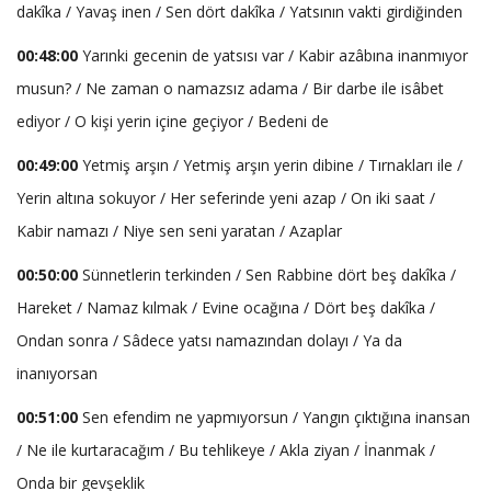
dakîka / Yavaş inen / Sen dört dakîka / Yatsının vakti girdiğinden
00:48:00
Yarınki gecenin de yatsısı var / Kabir azâbına inanmıyor
musun? / Ne zaman o namazsız adama / Bir darbe ile isâbet
ediyor / O kişi yerin içine geçiyor / Bedeni de
00:49:00
Yetmiş arşın / Yetmiş arşın yerin dibine / Tırnakları ile /
Yerin altına sokuyor / Her seferinde yeni azap / On iki saat /
Kabir namazı / Niye sen seni yaratan / Azaplar
00:50:00
Sünnetlerin terkinden / Sen Rabbine dört beş dakîka /
Hareket / Namaz kılmak / Evine ocağına / Dört beş dakîka /
Ondan sonra / Sâdece yatsı namazından dolayı / Ya da
inanıyorsan
00:51:00
Sen efendim ne yapmıyorsun / Yangın çıktığına inansan
/ Ne ile kurtaracağım / Bu tehlikeye / Akla ziyan / İnanmak /
Onda bir gevşeklik