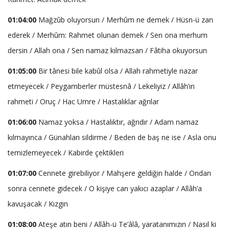
01:04:00
Mağzûb oluyorsun / Merhûm ne demek / Hüsn-ü zan
ederek / Merhûm: Rahmet olunan demek / Sen ona merhum
dersin / Allah ona / Sen namaz kılmazsan / Fâtiha okuyorsun
01:05:00
Bir tânesi bile kabûl olsa / Allah rahmetiyle nazar
etmeyecek / Peygamberler müstesnâ / Lekeliyiz / Allâh’ın
rahmeti / Oruç / Hac Umre / Hastalıklar ağrılar
01:06:00
Namaz yoksa / Hastalıktır, ağrıdır / Adam namaz
kılmayınca / Günahları sildirme / Beden de baş ne ise / Asla onu
temizlemeyecek / Kabirde çektikleri
01:07:00
Cennete girebiliyor / Mahşere geldiğin halde / Ondan
sonra cennete gidecek / O kişiye can yakıcı azaplar / Allâh’a
kavuşacak / Kızgın
01:08:00
Ateşe atın beni / Allâh-ü Te’âlâ, yaratanımızın / Nasıl ki