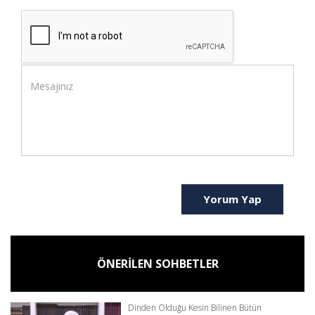
Yorum Yap
ÖNERİLEN SOHBETLER
Dinden Olduğu Kesin Bilinen Bütün