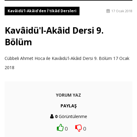
Kavâidü'l-Akâid'den İ'tikâd Dersleri
17 Ocak 2018
Kavâidü'l-Akâid Dersi 9.
Bölüm
Cübbeli Ahmet Hoca ile Kavâidü'l-Akâid Dersi 9. Bölüm 17 Ocak
2018
YORUM YAZ
PAYLAŞ
0
Görüntülenme
0
0