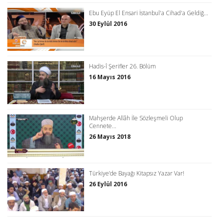
Ebu Eyüp El Ensari İstanbul'a Cihad'a Geldiğ...
30 Eylül 2016
Hadis-î Şerifler 26. Bölüm
16 Mayıs 2016
Mahşerde Allâh İle Sözleşmeli Olup
Cennete...
26 Mayıs 2018
Türkiye’de Bayağı Kitapsız Yazar Var!
26 Eylül 2016