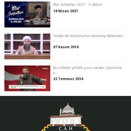
İftar Sohbetleri 2021 - 6. Bölüm
18 Nisan 2021
Telafer’de Müslümanlar Kesilmeyi Beklerken
...
07 Kasım 2016
Bu millette şehitlik şuuru varken Siyonizme
y...
22 Temmuz 2016