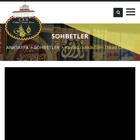
SOHBETLER
ANASAYFA
SOHBETLER
Kavâidü'l-Akâid'den İ'tikâd Dersleri