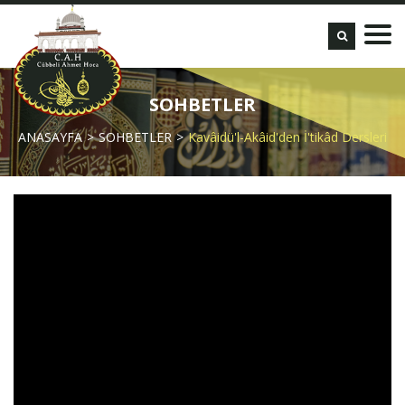
SOHBETLER
ANASAYFA
SOHBETLER
Kavâidü'l-Akâid'den İ'tikâd Dersleri