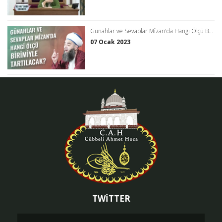
Günahlar ve Sevaplar Mîzan'da Hangi Ölçü B...
07 Ocak 2023
TWİTTER