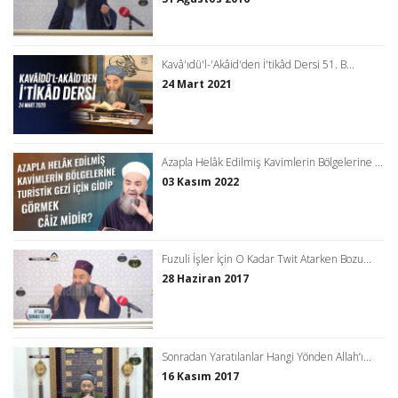
Kavâ'ıdü'l-'Akâid'den İ'tikâd Dersi 51. B...
24 Mart 2021
Azapla Helâk Edilmiş Kavimlerin Bölgelerine ...
03 Kasım 2022
Fuzuli İşler İçin O Kadar Twit Atarken Bozu...
28 Haziran 2017
Sonradan Yaratılanlar Hangi Yönden Allah’ı...
16 Kasım 2017