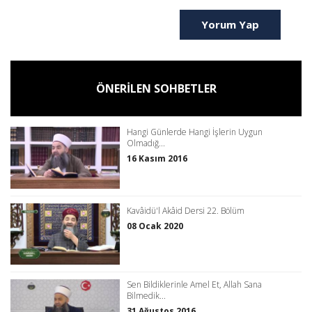
Yorum Yap
ÖNERİLEN SOHBETLER
Hangi Günlerde Hangi İşlerin Uygun
Olmadığ...
16 Kasım 2016
Kavâidü'l Akâid Dersi 22. Bölüm
08 Ocak 2020
Sen Bildiklerinle Amel Et, Allah Sana
Bilmedik...
31 Ağustos 2016