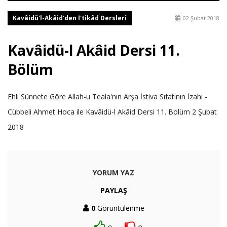
Kavâidü'l-Akâid'den İ'tikâd Dersleri
02 Şubat 2018
Kavâidü-l Akâid Dersi 11.
Bölüm
Ehli Sünnete Göre Allah-u Teala'nın Arşa İstiva Sıfatının İzahı -
Cübbeli Ahmet Hoca ile Kavâidü-l Akâid Dersi 11. Bölüm 2 Şubat
2018
YORUM YAZ
PAYLAŞ
0
Görüntülenme