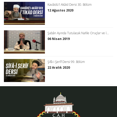
Kavâidü'l Akâid Dersi 30. Bölüm
12 Ağustos 2020
Şabân Ayında Tutulacak Nafile Oruçlar ve İ...
06 Nisan 2019
Şifâ-i Şerîf Dersi 99. Bölüm
22 Aralık 2020