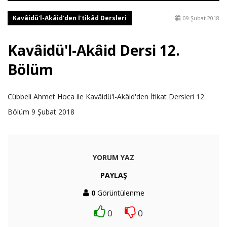
Kavâidü'l-Akâid'den İ'tikâd Dersleri
09 Şubat 2018
Kavâidü'l-Akâid Dersi 12.
Bölüm
Cübbeli Ahmet Hoca ile Kavâidü'l-Akâid'den İtikat Dersleri 12.
Bölüm 9 Şubat 2018
YORUM YAZ
PAYLAŞ
0
Görüntülenme
0
0