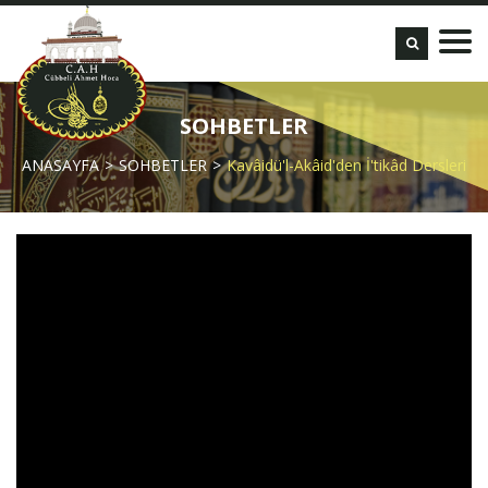
SOHBETLER
ANASAYFA
SOHBETLER
Kavâidü'l-Akâid'den İ'tikâd Dersleri