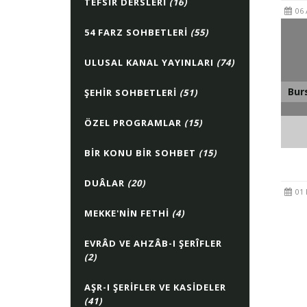
TEFSIR DERSLERI
(16)
06 
54 FARZ SOHBETLERI
(55)
ULUSAL KANAL YAYINLARI
(74)
Bur
ŞEHIR SOHBETLERI
(51)
ÖZEL PROGRAMLAR
(15)
Bursa
BIR KONU BIR SOHBET
(15)
DUÂLAR
(20)
01 
MEKKE'NIN FETHI
(4)
EVRÂD VE AHZÂB-I ŞERÎFLER
(2)
AŞR-I ŞERIFLER VE KASIDELER
(41)