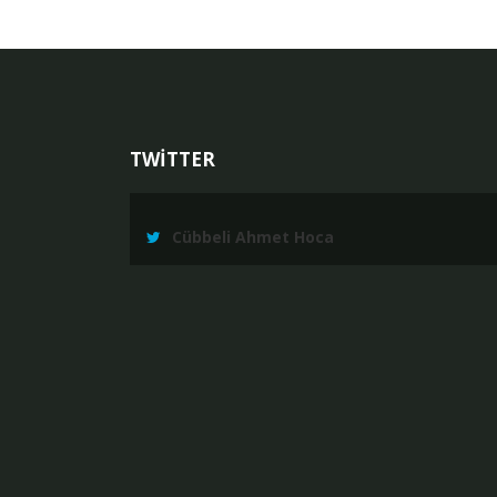
TWİTTER
Cübbeli Ahmet Hoca