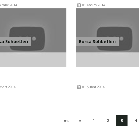
Aralık 2014
01 Kasım 2014
sa Sohbetleri
Bursa Sohbetleri
 Sohbetleri 1 Mart 2014
Bursa Sohbetleri 1 Şubat 2
Mart 2014
01 Şubat 2014
İlk
Önceki
(current)
(current)
(curren
(
««
«
1
2
3
4
Sayfaya
Sayfa