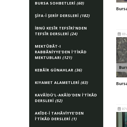
BURSA SOHBETLERI
(60)
Bursa
ŞIFA-I ŞERIF DERSLERI
(182)
İBNÜ KESÎR TEFSÎRI'NDEN
TEFSÎR DERSLERI
(24)
03 
MEKTÛBÂT-I
RABBÂNIYYE'DEN İ'TIKÂD
MEKTUBLARI
(121)
Bur
KEBÂIR GÜNAHLAR
(36)
KIYAMET ALAMETLERI
(63)
Bursa
KAVÂIDÜ'L-AKÂID'DEN İ'TIKÂD
DERSLERI
(52)
07 
AKÎDE-I TAHÂVIYYE'DEN
İ'TIKÂD DERSLERI
(1)