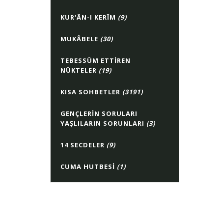
KUR'ÂN-I KERÎM
(9)
MUKÂBELE
(30)
TEBESSÜM ETTIREN
NÜKTELER
(19)
KISA SOHBETLER
(3191)
GENÇLERIN SORULARI
YAŞLILARIN SORUNLARI
(3)
14 SECDELER
(9)
CUMA HUTBESI
(1)