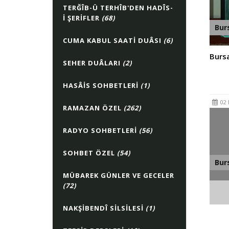
TERĞÎB-Ü TERHÎB'DEN HADÎS-
I ŞERIFLER
(68)
Bur
CUMA KABUL SAATI DUÂSI
(6)
Bursa
SEHER DUÂLARI
(2)
HASÂIS SOHBETLERI
(1)
02 
RAMAZAN ÖZEL
(262)
RADYO SOHBETLERI
(56)
SOHBET ÖZEL
(54)
Bur
MÜBAREK GÜNLER VE GECELER
(72)
Bursa
NAKŞIBENDÎ SILSILESI
(1)