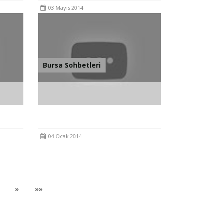
03 Mayıs 2014
Bursa Sohbetleri
014
Bursa Sohbetleri 4 Ocak 2014
04 Ocak 2014
t)
current)
Sonraki
Son
»
»»
Sayfa
Sayfaya