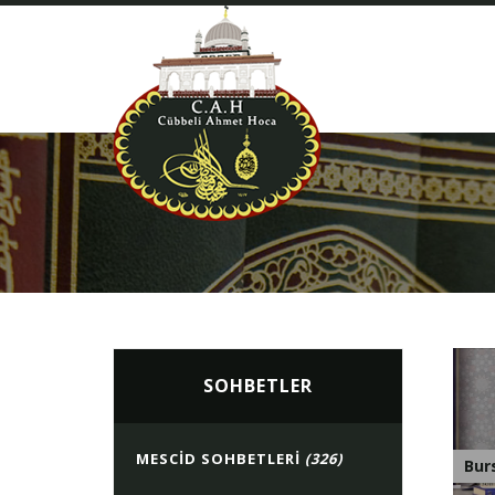
SOHBETLER
MESCID SOHBETLERI
(326)
Bur