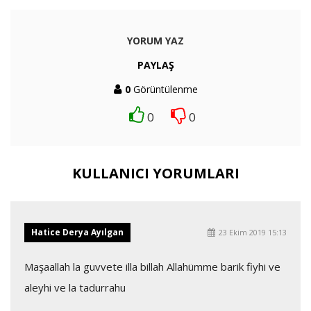
YORUM YAZ
PAYLAŞ
0
Görüntülenme
0
0
KULLANICI YORUMLARI
Hatice Derya Ayılgan
23 Ekim 2019 15:13
Maşaallah la guvvete illa billah Allahümme barik fiyhi ve
aleyhi ve la tadurrahu