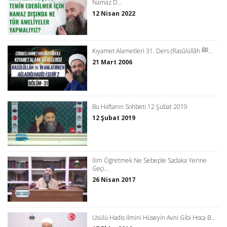
Namaz D...
12 Nisan 2022
Kıyamet Alametleri 31. Ders (Rasûlüllâh ﷺ...
21 Mart 2006
Bu Haftanın Sohbeti 12 Şubat 2019
12 Şubat 2019
İlim Öğretmek Ne Sebeple Sadaka Yerine
Geçi...
26 Nisan 2017
Usülü Hadis İlmini Hüseyin Avni Gibi Hoca B...