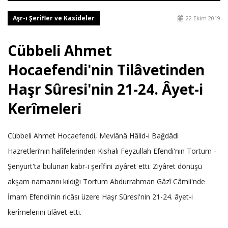
Aşr-ı Şerifler ve Kasideler
22 Ekim 2019
Cübbeli Ahmet
Hocaefendi'nin Tilâvetinden
Haşr Sûresi'nin 21-24. Âyet-i
Kerîmeleri
Cübbeli Ahmet Hocaefendi, Mevlânâ Hâlid-i Bağdâdi
Hazretleri’nin halîfelerinden Kishalı Feyzullah Efendi'nin Tortum -
Şenyurt'ta bulunan kabr-i şerîfini ziyâret etti. Ziyâret dönüşü
akşam namazını kıldığı Tortum Abdurrahman Gâzî Câmii'nde
İmam Efendi'nin ricâsı üzere Haşr Sûresi'nin 21-24. âyet-i
kerîmelerini tilâvet etti.