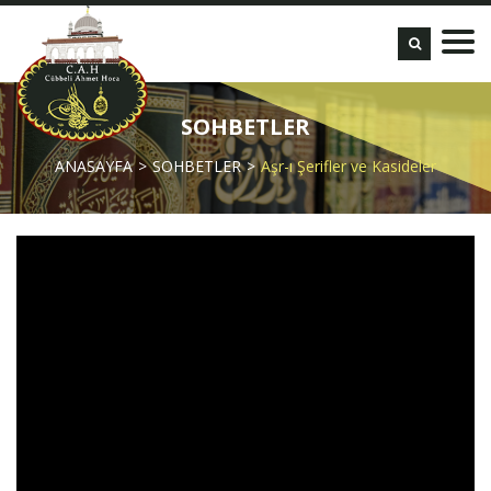
SOHBETLER
ANASAYFA
SOHBETLER
Aşr-ı Şerifler ve Kasideler