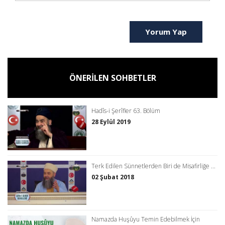
Yorum Yap
ÖNERİLEN SOHBETLER
Hadîs-i Şerîfler 63. Bölüm
28 Eylül 2019
Terk Edilen Sünnetlerden Biri de Misafirliğe ...
02 Şubat 2018
Namazda Huşûyu Temin Edebilmek İçin