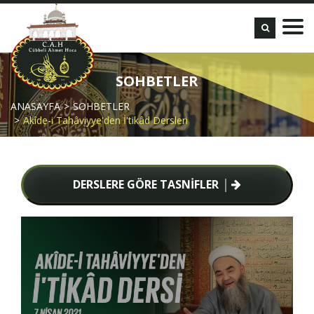
SOHBETLER
ANASAYFA
SOHBETLER
Akîde-i Tahâviyye'den İ'tikâd Dersleri
DERSLERE GÖRE TASNİFLER