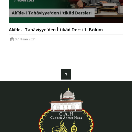
Akîde-i Tahâviyye'den İ'tikâd Dersleri
Akîde-i Tahâviyye'den İ'tikâd Dersi 1. Bölüm
07 Nisan 2021
(current)
1