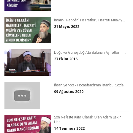
İmâm-ı Rabbânî Hazretleri, Hazreti Muâviy...
21 Mayıs 2022
Doğu ve Güneydoğu’da Bulunan Aşiretlerin ...
27 Ekim 2016
İhsan Şenocak Hocaefendi'nin İstanbul Sözle...
09 Ağustos 2020
Son Nefeste Kâfir Olarak Ölen Adam Bakın
Han...
14 Temmuz 2022