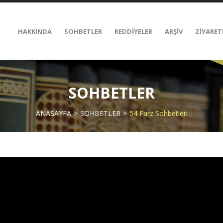
HAKKINDA
SOHBETLER
REDDİYELER
ARŞİV
ZİYARET
SOHBETLER
ANASAYFA
SOHBETLER
54 Farz Sohbetleri