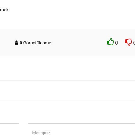
memek
0
0
Görüntülenme