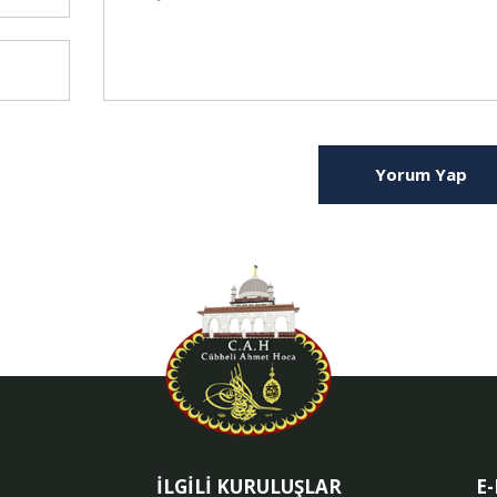
Yorum Yap
İLGİLİ KURULUŞLAR
E