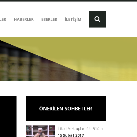
LER
HABERLER
ESERLER
İLETİŞİM
ÖNERİLEN SOHBETLER
İtikad Mektupları 44. Bölüm
15 Şubat 2017