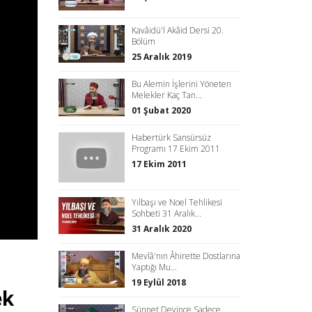
Kavâidü'l Akâid Dersi 20.
Bölüm
25 Aralık 2019
Bu Alemin İşlerini Yöneten
Melekler Kaç Tan...
01 Şubat 2020
Habertürk Sansürsüz
Programı 17 Ekim 2011
17 Ekim 2011
Yılbaşı ve Noel Tehlikesi
Sohbeti 31 Aralık...
31 Aralık 2020
Mevlâ'nın Âhirette Dostlarına
Yaptığı Mu...
19 Eylül 2018
ek
Sünnet Deyince Sadece