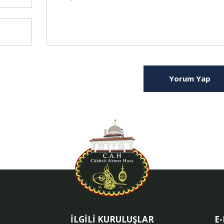
Yorum Yap
İLGİLİ KURULUŞLAR
E