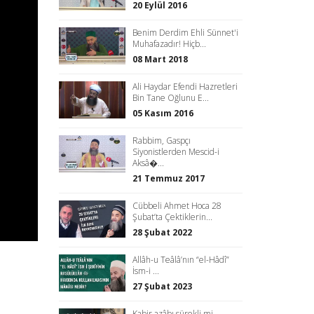
20 Eylül 2016
Benim Derdim Ehli Sünnet'i
Muhafazadır! Hiçb...
08 Mart 2018
Ali Haydar Efendi Hazretleri
Bin Tane Oğlunu E...
05 Kasım 2016
Rabbim, Gaspçı
Siyonistlerden Mescid-i
Aksâ�...
21 Temmuz 2017
Cübbeli Ahmet Hoca 28
Şubat’ta Çektiklerin...
28 Şubat 2022
Allâh-u Teâlâ’nın “el-Hâdî”
İsm-i ...
27 Şubat 2023
Kabir azâbı sürekli mi