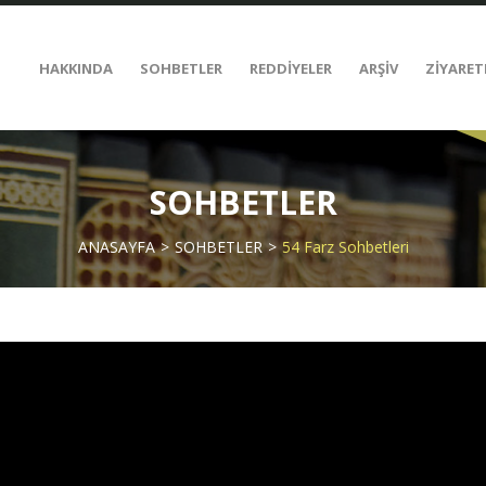
HAKKINDA
SOHBETLER
REDDİYELER
ARŞİV
ZİYARET
SOHBETLER
ANASAYFA
SOHBETLER
54 Farz Sohbetleri