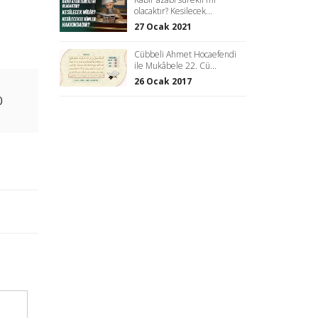
olacaktır? Kesilecek...
27 Ocak 2021
Cübbeli Ahmet Hocaefendi
ile Mukâbele 22. Cü...
26 Ocak 2017
0