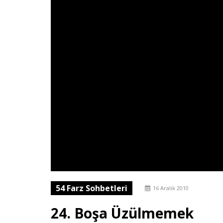
54 Farz Sohbetleri
16 Aralık 2010
24. Boşa Üzülmemek