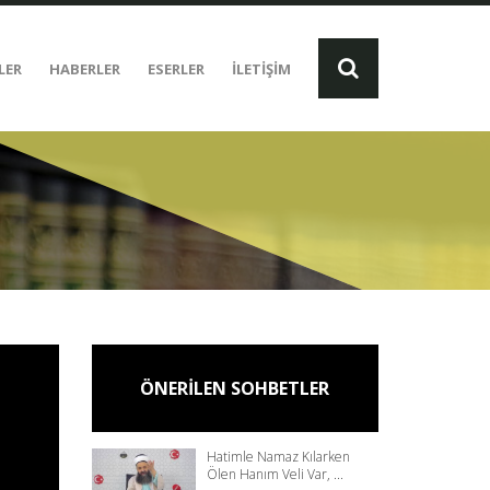
LER
HABERLER
ESERLER
İLETİŞİM
ÖNERİLEN SOHBETLER
Hatimle Namaz Kılarken
Ölen Hanım Veli Var, ...