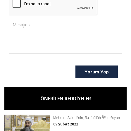
Yorum Yap
ÖNERİLEN REDDİYELER
Mehmet Azimli'nin, Rasûlüllâh ﷺ'in Soyuna ...
09 Şubat 2022