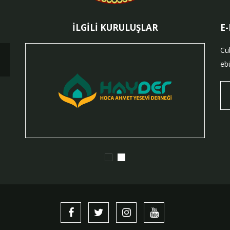
İLGİLİ KURULUŞLAR
E
Cü
ebü