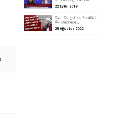
22 Eylül 2019
Siyer Dergisi’nde Rasûlüllâh
ﷺ'i Medhede...
29 Ağustos 2022
0