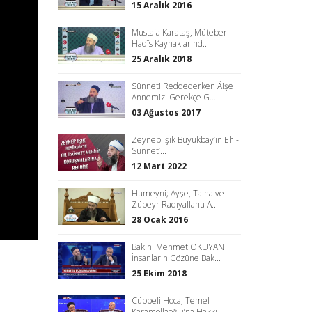
15 Aralık 2016
Mustafa Karataş, Mûteber
Hadîs Kaynaklarınd...
25 Aralık 2018
Sünneti Reddederken Âişe
Annemizi Gerekçe G...
03 Ağustos 2017
Zeynep Işık Büyükbay’ın Ehl-i
Sünnet’...
12 Mart 2022
Humeyni; Ayşe, Talha ve
Zübeyr Radıyallahu A...
28 Ocak 2016
Bakın! Mehmet OKUYAN
İnsanların Gözüne Bak...
25 Ekim 2018
Cübbeli Hoca, Temel
Karamollaoğlu’na Hakkı...