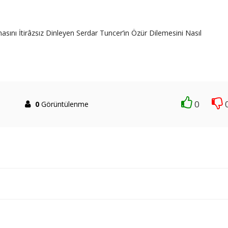
ını İtirâzsız Dinleyen Serdar Tuncer’in Özür Dilemesini Nasıl
0
0
Görüntülenme