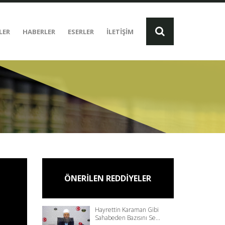
LER
HABERLER
ESERLER
İLETİŞİM
ÖNERİLEN REDDİYELER
Hayrettin Karaman Gibi
Sahabeden Bazısını Se...