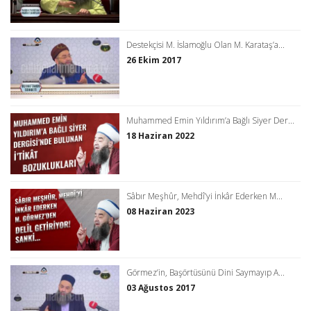
Destekçisi M. İslamoğlu Olan M. Karataş’a...
26 Ekim 2017
Muhammed Emin Yıldırım’a Bağlı Siyer Der...
18 Haziran 2022
Sâbır Meşhûr, Mehdî’yi İnkâr Ederken M...
08 Haziran 2023
Görmez’in, Başörtüsünü Dini Saymayıp A...
03 Ağustos 2017