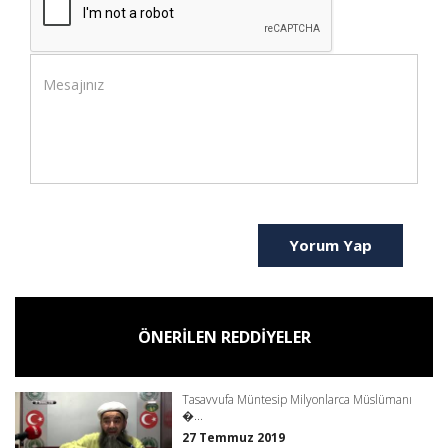
Yorum Yap
ÖNERİLEN REDDİYELER
Tasavvufa Müntesip Milyonlarca Müslümanı
�...
27 Temmuz 2019