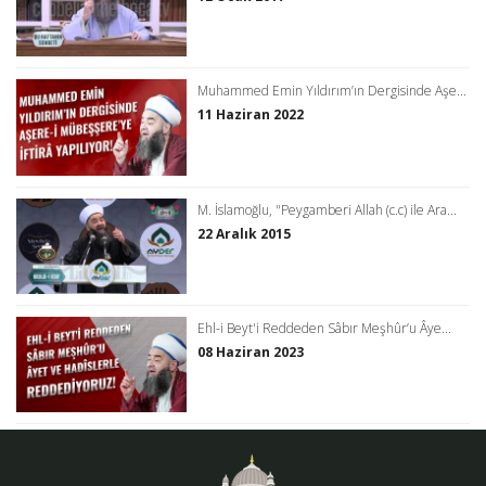
Muhammed Emin Yıldırım’ın Dergisinde Aşe...
11 Haziran 2022
M. İslamoğlu, "Peygamberi Allah (c.c) ile Ara...
22 Aralık 2015
Ehl-i Beyt'i Reddeden Sâbır Meşhûr’u Âye...
08 Haziran 2023