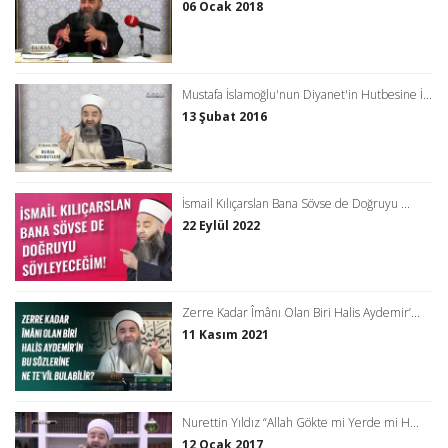
06 Ocak 2018
Mustafa İslamoğlu'nun Diyanet'in Hutbesine İ...
13 Şubat 2016
İsmail Kılıçarslan Bana Sövse de Doğruyu ...
22 Eylül 2022
Zerre Kadar Îmânı Olan Biri Halis Aydemir’...
11 Kasım 2021
Nurettin Yıldız “Allah Gökte mi Yerde mi H...
12 Ocak 2017