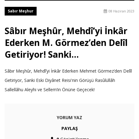
Sabır Meşhur
08 Haziran 2023
Sâbır Meşhûr, Mehdî’yi İnkâr
Ederken M. Görmez’den Delîl
Getiriyor! Sanki...
Sâbır Meşhûr, Mehdî’yi İnkâr Ederken Mehmet Görmez’den Delîl
Getiriyor, Sanki Eski Diyânet Reisi'nin Görüşü Rasûlüllâh
Sallellâhu Aleyhi ve Sellem’in Önüne Geçecek!
YORUM YAZ
PAYLAŞ