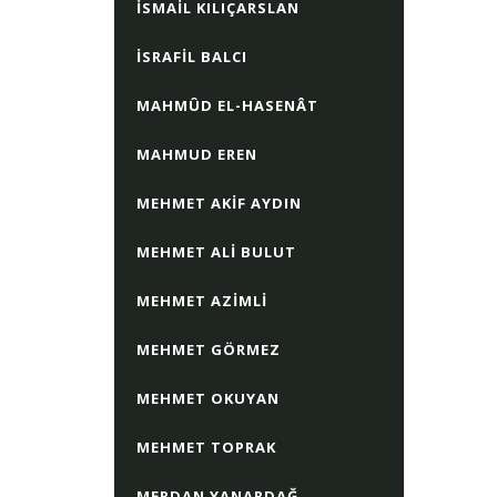
İSMAIL KILIÇARSLAN
İSRAFIL BALCI
MAHMÛD EL-HASENÂT
MAHMUD EREN
MEHMET AKIF AYDIN
MEHMET ALI BULUT
MEHMET AZIMLI
MEHMET GÖRMEZ
MEHMET OKUYAN
MEHMET TOPRAK
MERDAN YANARDAĞ