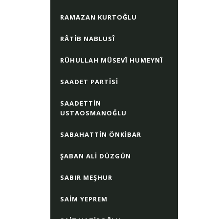
RAMAZAN KURTOĞLU
RÂTIB NABLUSÎ
RÛHULLAH MÛSEVÎ HUMEYNÎ
SAADET PARTISI
SAADETTIN
USTAOSMANOĞLU
SABAHATTIN ÖNKIBAR
ŞABAN ALI DÜZGÜN
SABIR MEŞHUR
SAIM YEPREM