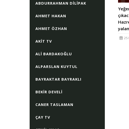
ABDURRAHMAN DILIPAK
Yeğen
çıka
AHMET HAKAN
Hazre
yalan
AHMET ÖZHAN
25 
AKIT TV
ALI BARDAKOĞLU
ALPARSLAN KUYTUL
BAYRAKTAR BAYRAKLI
BEKIR DEVELI
CANER TASLAMAN
ÇAY TV