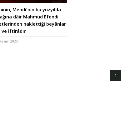
inin, Mehdî'nin bu yüzyılda
cağına dâir Mahmud Efendi
tlerinden naklettiği beyânlar
 ve iftirâdır
Kasım 2020
(current)
1