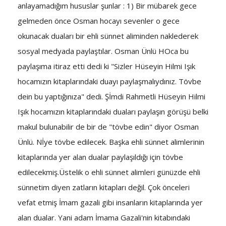
anlayamadığım hususlar şunlar : 1) Bir mübarek gece
gelmeden önce Osman hocayı sevenler o gece
okunacak duaları bir ehli sünnet aliminden naklederek
sosyal medyada paylaştılar. Osman Ünlü HOca bu
paylaşıma itiraz etti dedi ki "Sizler Hüseyin Hilmi Işık
hocamızın kitaplarındaki duayı paylaşmalıydınız. Tövbe
dein bu yaptığınıza" dedi. Şİmdi Rahmetli Hüseyin Hilmi
Işık hocamızın kitaplarındaki duaları paylaşın görüşü belki
makul bulunabilir de bir de "tövbe edin" diyor Osman
Ünlü. Nİye tövbe edilecek. Başka ehli sünnet alimlerinin
kitaplarında yer alan dualar paylaşıldığı için tövbe
edilecekmiş.Üstelik o ehli sünnet alimleri günüzde ehli
sünnetim diyen zatların kitapları değil. Çok önceleri
vefat etmiş İmam gazali gibi insanların kitaplarında yer
alan dualar. Yani adam İmama Gazali'nin kitabındaki