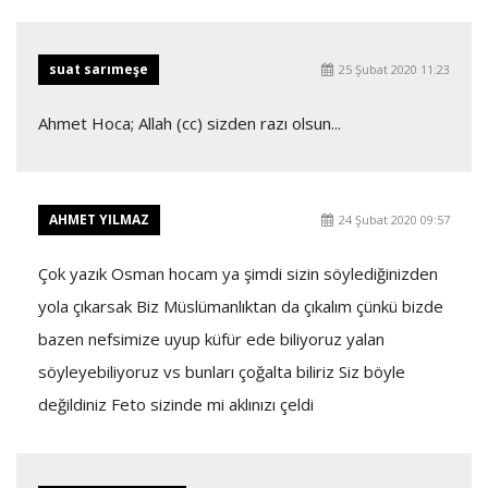
suat sarımeşe
25 Şubat 2020 11:23
Ahmet Hoca; Allah (cc) sizden razı olsun...
AHMET YILMAZ
24 Şubat 2020 09:57
Çok yazık Osman hocam ya şimdi sizin söylediğinizden
yola çıkarsak Biz Müslümanlıktan da çıkalım çünkü bizde
bazen nefsimize uyup küfür ede biliyoruz yalan
söyleyebiliyoruz vs bunları çoğalta biliriz Siz böyle
değildiniz Feto sizinde mi aklınızı çeldi