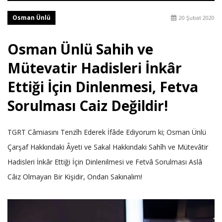
Osman Ünlü
20 Şubat 2020
Osman Ünlü Sahih ve
Mütevatir Hadisleri İnkâr
Ettiği İçin Dinlenmesi, Fetva
Sorulması Caiz Değildir!
TGRT Câmiasını Tenzîh Ederek İfâde Ediyorum ki; Osman Ünlü
Çarşaf Hakkındaki Âyeti ve Sakal Hakkındaki Sahîh ve Mütevâtir
Hadisleri İnkâr Ettiği İçin Dinlenilmesi ve Fetvâ Sorulması Aslâ
Câiz Olmayan Bir Kişidir, Ondan Sakınalım!