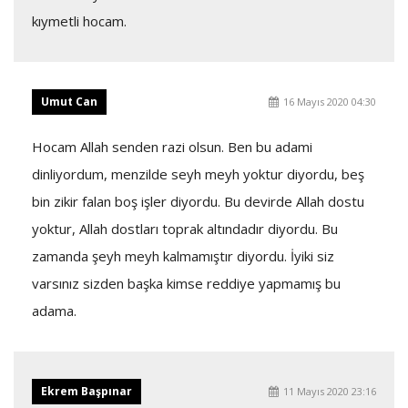
kıymetli hocam.
Umut Can
16 Mayıs 2020 04:30
Hocam Allah senden razi olsun. Ben bu adami
dinliyordum, menzilde seyh meyh yoktur diyordu, beş
bin zikir falan boş işler diyordu. Bu devirde Allah dostu
yoktur, Allah dostları toprak altındadır diyordu. Bu
zamanda şeyh meyh kalmamıştır diyordu. İyiki siz
varsınız sizden başka kimse reddiye yapmamış bu
adama.
Ekrem Başpınar
11 Mayıs 2020 23:16