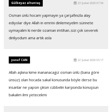
Gülbeyaz altuntaş
23 Şubat 2020 07:54
Osman ünlü hocam yapmayın ya çarşafınızla alay
ediyolar diye Allah in emrini dinlemeyelim sünnete
uymayalım ki nerde ozaman imtihan..sizi çok severek
dinliyodum ama artık asla
yusuf CAN
22 Şubat 2020 05:17
Allah aşkına kime inananacagız osman ünlü (bana göre
ünsüz) olan hocada sakal konusunda böyle derse bu
insanlar ne yapsın çıksın cübbelin karşısında konuşsun
bakalım ilmi yetecekmi