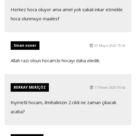
Herkez hoca oluyor ama amel yok sakalı inkar etmekle
hoca olunmuyo maalesf
Sinan soner
03 Mayıs 2020 19:43
Allah razı olsun hocam.bi hocayı daha eledik.
BERKAY MERİÇÖZ
17 Nisan 2020 06:42
Kıymetli hocam, ilmihalinizin 2.cildi ne zaman çıkacak
acaba?