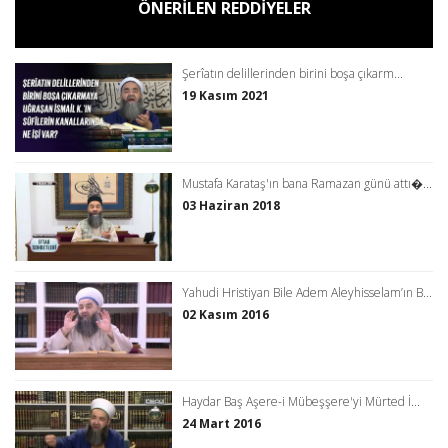
ÖNERİLEN REDDİYELER
Şerîatın delillerinden birini boşa çıkarm...
19 Kasım 2021
Mustafa Karataş'ın bana Ramazan günü attı�...
03 Haziran 2018
Yahudi Hristiyan Bile Adem Aleyhisselam’ın B...
02 Kasım 2016
Haydar Baş Aşere-i Mübeşşere'yi Mürted İ...
24 Mart 2016