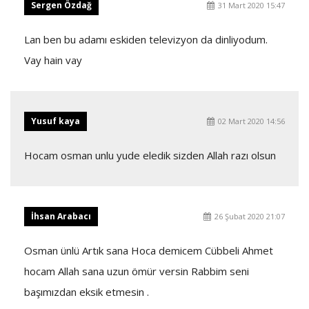
Sergen Özdağ
31 Mart 2020 15:47
Lan ben bu adamı eskiden televizyon da dinliyodum.
Vay hain vay
Yusuf kaya
02 Mart 2020 14:56
Hocam osman unlu yude eledik sizden Allah razı olsun
İhsan Arabacı
26 Şubat 2020 21:07
Osman ünlü Artık sana Hoca demicem Cübbeli Ahmet
hocam Allah sana uzun ömür versin Rabbim seni
başımızdan eksik etmesin .