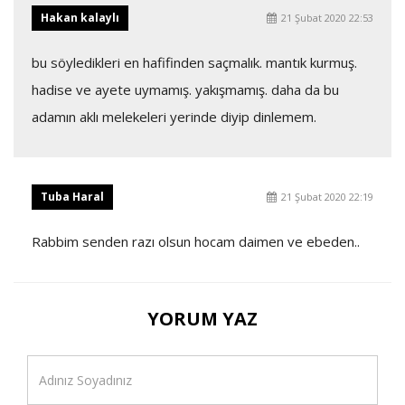
Hakan kalaylı
21 Şubat 2020 22:53
bu söyledikleri en hafifinden saçmalık. mantık kurmuş.
hadise ve ayete uymamış. yakışmamış. daha da bu
adamın aklı melekeleri yerinde diyip dinlemem.
Tuba Haral
21 Şubat 2020 22:19
Rabbim senden razı olsun hocam daimen ve ebeden..
YORUM YAZ