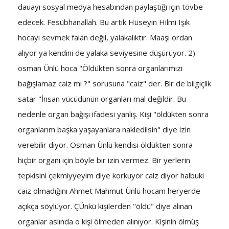
dauayı sosyal medya hesabından paylaştığı için tövbe
edecek. Fesübhanallah. Bu artık Hüseyin Hilmi Işık
hocayı sevmek falan değil, yalakalıktır. Maaşı ordan
alıyor ya kendini de yalaka seviyesine düşürüyor. 2)
osman Ünlü hoca "Öldükten sonra organlarımızı
bağışlamaz caiz mi ?" sorusuna "caiz" der. Bir de bilgiçlik
satar "İnsan vücüdünün organları mal değildir. Bu
nedenle organ bağışı ifadesi yanlış. Kişi "öldükten sonra
organlarım başka yaşayanlara nakledilsin" diye izin
verebilir diyor. Osman Ünlü kendisi öldükten sonra
hiçbir organı için böyle bir izin vermez. Bir yerlerin
tepkisini çekmiyyeyim diye korkuyor caiz diyor halbuki
caiz olmadığını Ahmet Mahmut Ünlü hocam heryerde
açıkça söylüyor. ÇÜnkü kişilerden "öldü" diye alınan
organlar aslında o kişi ölmeden alınıyor. Kişinin ölmüş