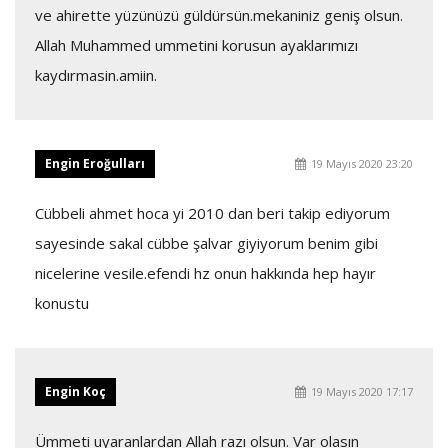
ve ahirette yüzünüzü güldürsün.mekaniniz geniş olsun.
Allah Muhammed ummetini korusun ayaklarımızı
kaydırmasin.amiin.
Engin Eroğulları
19 Mayıs 2020 23:20
Cübbeli ahmet hoca yi 2010 dan beri takip ediyorum
sayesinde sakal cübbe şalvar giyiyorum benim gibi
nicelerine vesile.efendi hz onun hakkında hep hayır
konustu
Engin Koç
19 Mayıs 2020 17:17
Ümmeti uyaranlardan Allah razı olsun. Var olasın