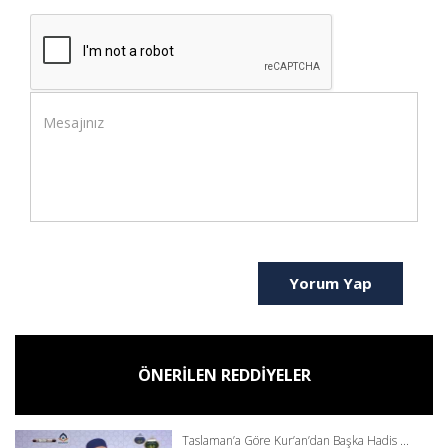
Yorum Yap
ÖNERİLEN REDDİYELER
Taslaman’a Göre Kur’an’dan Başka Hadis ...