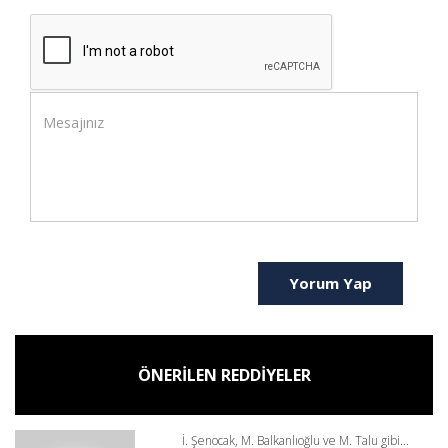
Yorum Yap
ÖNERİLEN REDDİYELER
İ. Şenocak, M. Balkanlıoğlu ve M. Talu gibi...