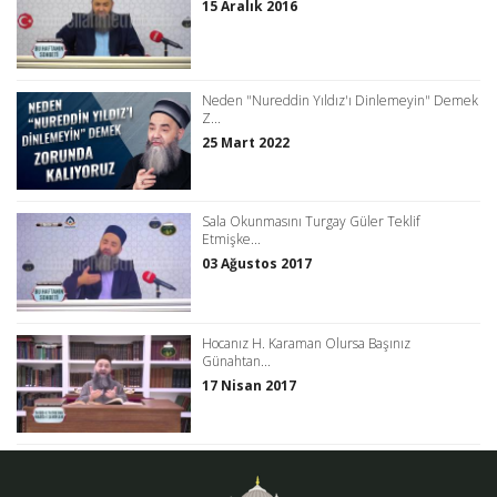
15 Aralık 2016
Neden "Nureddin Yıldız'ı Dinlemeyin" Demek
Z...
25 Mart 2022
Sala Okunmasını Turgay Güler Teklif
Etmişke...
03 Ağustos 2017
Hocanız H. Karaman Olursa Başınız
Günahtan...
17 Nisan 2017