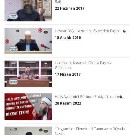
Rağ...
22 Haziran 2017
Haydar BAŞ, Hazreti Muâviye’den Başladı �...
15 Aralık 2016
Hocanız H. Karaman Olursa Başınız
Günahtan...
17 Nisan 2017
Halis Aydemir’i Görünce Enbiya Yıldırım�...
28 Kasım 2022
"Peygamber Efendimizi Tanımayan Rüyada
Nasıl...