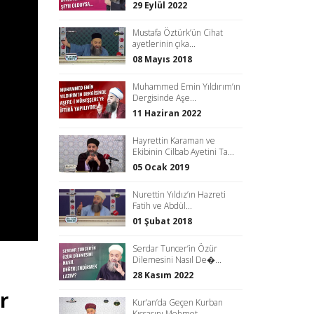
29 Eylül 2022
Mustafa Öztürk’ün Cihat
ayetlerinin çıka...
08 Mayıs 2018
Muhammed Emin Yıldırım’ın
Dergisinde Aşe...
11 Haziran 2022
Hayrettin Karaman ve
Ekibinin Cilbab Ayetini Ta...
05 Ocak 2019
Nurettin Yıldız’ın Hazreti
Fatih ve Abdül...
01 Şubat 2018
Serdar Tuncer’in Özür
Dilemesini Nasıl De�...
28 Kasım 2022
r
Kur’an’da Geçen Kurban
Kıssasını Mehmet...