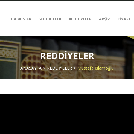
HAKKINDA
SOHBETLER
REDDİYELER
ARŞİV
ZİYARET
REDDİYELER
ANASAYFA
REDDİYELER
Mustafa İslamoğlu