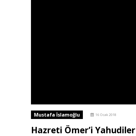
Mustafa İslamoğlu
16 Ocak 2018
Hazreti Ömer’i Yahudiler