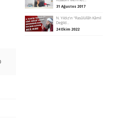
31 Ağustos 2017
N. Yıldız’ın "Rasûlüllâh Kâmil
Değild...
24 Ekim 2022
0