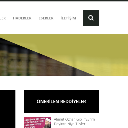
LER
HABERLER
ESERLER
İLETİŞİM
ÖNERİLEN REDDİYELER
Ahmet Özhan Gibi: "Evrim
Deyince Niye Tüyleri...