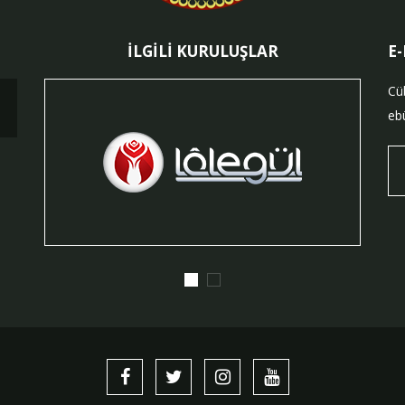
İLGİLİ KURULUŞLAR
E
Cü
ebü