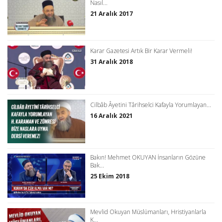
Nasıl...
21 Aralık 2017
Karar Gazetesi Artık Bir Karar Vermeli!
31 Aralık 2018
Cilbâb Âyetini Târihselci Kafayla Yorumlayan...
16 Aralık 2021
Bakın! Mehmet OKUYAN İnsanların Gözüne
Bak...
25 Ekim 2018
Mevlid Okuyan Müslümanları, Hristiyanlarla
K...