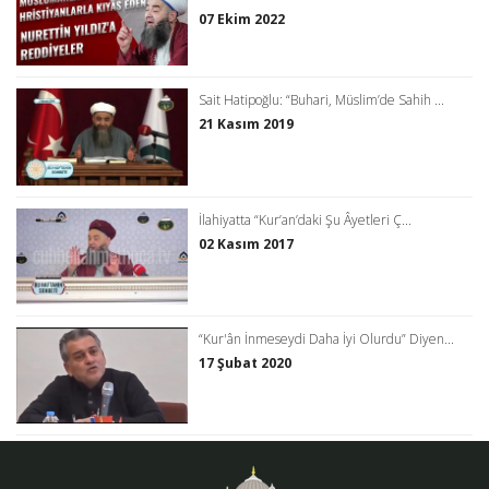
07 Ekim 2022
Sait Hatipoğlu: “Buhari, Müslim’de Sahih ...
21 Kasım 2019
İlahiyatta “Kur’an’daki Şu Âyetleri Ç...
02 Kasım 2017
“Kur'ân İnmeseydi Daha İyi Olurdu” Diyen...
17 Şubat 2020