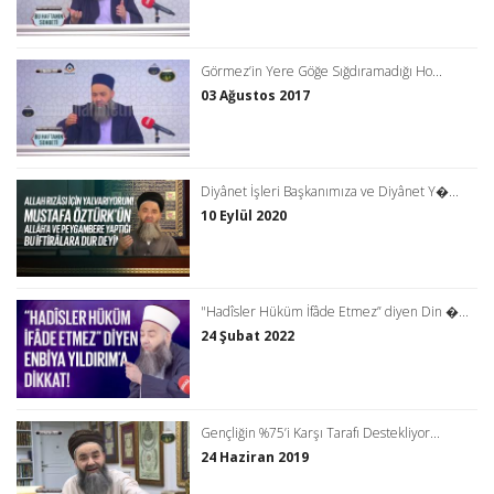
Görmez’in Yere Göğe Sığdıramadığı Ho...
03 Ağustos 2017
Diyânet İşleri Başkanımıza ve Diyânet Y�...
10 Eylül 2020
"Hadîsler Hüküm İfâde Etmez” diyen Din �...
24 Şubat 2022
Gençliğin %75’i Karşı Tarafı Destekliyor...
24 Haziran 2019