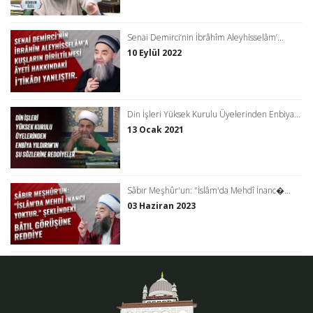
Senai Demirci’nin İbrâhîm Aleyhisselâm’...
10 Eylül 2022
Din İşleri Yüksek Kurulu Üyelerinden Enbiya...
13 Ocak 2021
Sâbır Meşhûr'un: "İslâm'da Mehdî İnanc�...
03 Haziran 2023