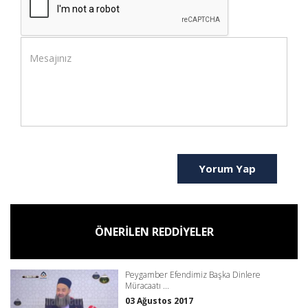
Yorum Yap
ÖNERİLEN REDDİYELER
Peygamber Efendimiz Başka Dinlere
Müracaatı ...
03 Ağustos 2017