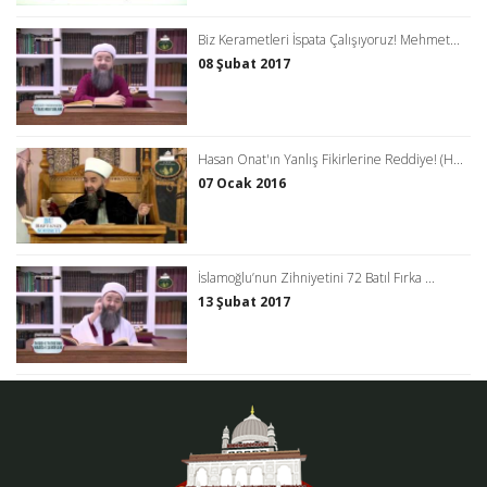
Biz Kerametleri İspata Çalışıyoruz! Mehmet...
08 Şubat 2017
Hasan Onat'ın Yanlış Fikirlerine Reddiye! (H...
07 Ocak 2016
İslamoğlu’nun Zihniyetini 72 Batıl Fırka ...
13 Şubat 2017