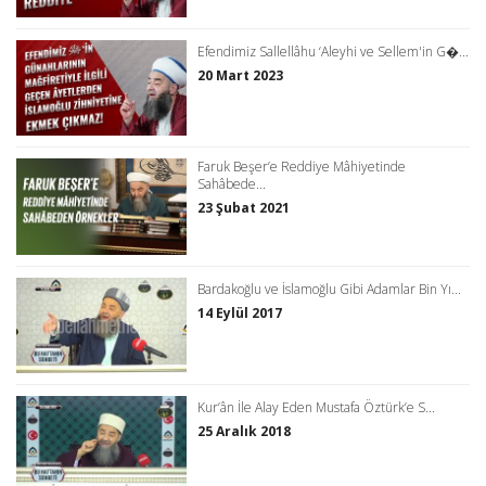
Efendimiz Sallellâhu ‘Aleyhi ve Sellem'in G�...
20 Mart 2023
Faruk Beşer’e Reddiye Mâhiyetinde
Sahâbede...
23 Şubat 2021
Bardakoğlu ve İslamoğlu Gibi Adamlar Bin Yı...
14 Eylül 2017
Kur’ân İle Alay Eden Mustafa Öztürk’e S...
25 Aralık 2018