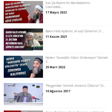
İran Şîa Rejimi'nin Memleketimiz
Üzerindeki...
17 Mayıs 2023
Bakın! Halis Aydemir, el-Leyl Sûresi’nin 21...
11 Kasım 2021
Neden "Nureddin Yıldız'ı Dinlemeyin" Demek
Z...
25 Mart 2022
“Peygamber Yetimdi, Annenizi Öldürün” Di...
10 Ağustos 2017