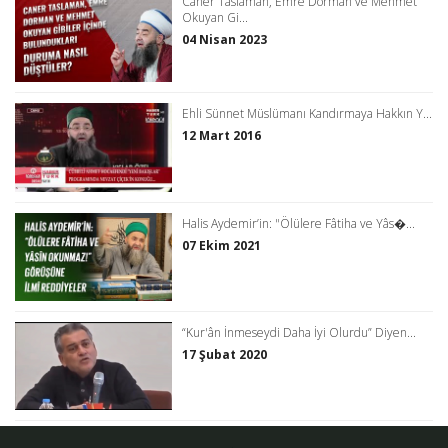
Caner Taslaman, Emre Dorman ve Mehmet
Okuyan Gi...
04 Nisan 2023
Ehli Sünnet Müslümanı Kandırmaya Hakkın Y...
12 Mart 2016
Halis Aydemir’in: "Ölülere Fâtiha ve Yâs�...
07 Ekim 2021
“Kur'ân İnmeseydi Daha İyi Olurdu” Diyen...
17 Şubat 2020