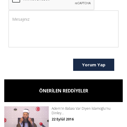
Yorum Yap
ÖNERİLEN REDDİYELER
Adem'in Babası Var Diyen İslamoğlu'nu
Dinley...
22 Eylül 2016