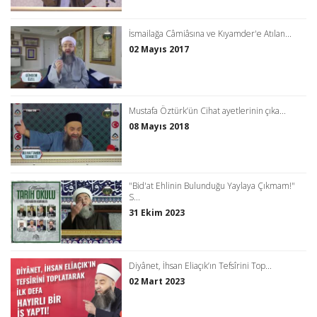
İsmailağa Câmiâsına ve Kıyamder'e Atılan...
02 Mayıs 2017
Mustafa Öztürk’ün Cihat ayetlerinin çıka...
08 Mayıs 2018
"Bid'at Ehlinin Bulunduğu Yaylaya Çıkmam!"
S...
31 Ekim 2023
Diyânet, İhsan Eliaçık’ın Tefsîrini Top...
02 Mart 2023