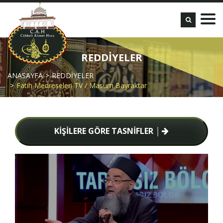
REDDİYELER
ANASAYFA
REDDİYELER
Fatih Medreseleri TV / Masum Bayraktar
KİŞİLERE GÖRE TASNİFLER