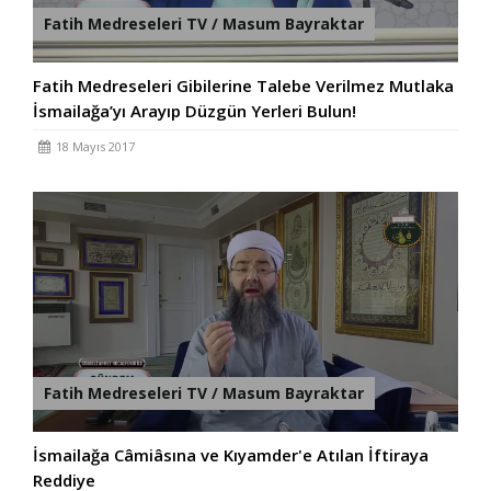
Fatih Medreseleri TV / Masum Bayraktar
Fatih Medreseleri Gibilerine Talebe Verilmez Mutlaka
İsmailağa’yı Arayıp Düzgün Yerleri Bulun!
18 Mayıs 2017
Fatih Medreseleri TV / Masum Bayraktar
İsmailağa Câmiâsına ve Kıyamder'e Atılan İftiraya
Reddiye