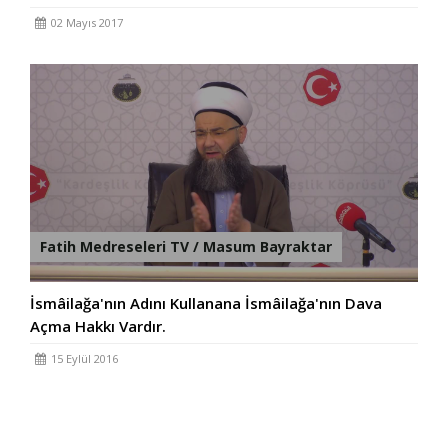
02 Mayıs 2017
Fatih Medreseleri TV / Masum Bayraktar
İsmâilağa'nın Adını Kullanana İsmâilağa'nın Dava
Açma Hakkı Vardır.
15 Eylül 2016