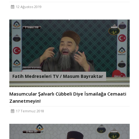
12 Ağustos 2019
Fatih Medreseleri TV / Masum Bayraktar
Masumcular Şalvarlı Cübbeli Diye İsmailağa Cemaati
Zannetmeyin!
17 Temmuz 2018