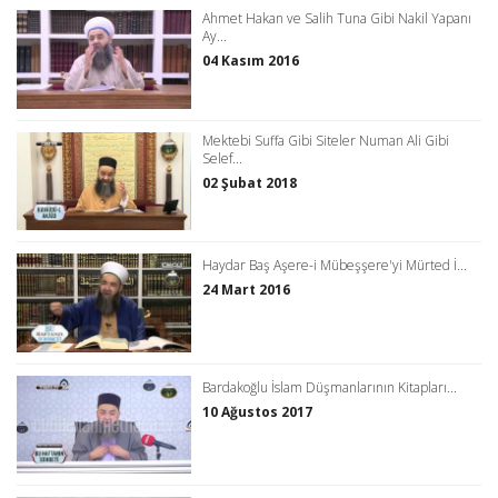
Ahmet Hakan ve Salih Tuna Gibi Nakil Yapanı
Ay...
04 Kasım 2016
Mektebi Suffa Gibi Siteler Numan Ali Gibi
Selef...
02 Şubat 2018
Haydar Baş Aşere-i Mübeşşere'yi Mürted İ...
24 Mart 2016
Bardakoğlu İslam Düşmanlarının Kitapları...
10 Ağustos 2017