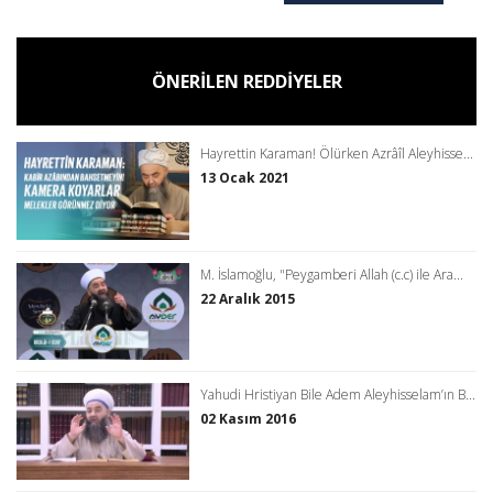
ÖNERİLEN REDDİYELER
Hayrettin Karaman! Ölürken Azrâîl Aleyhisse...
13 Ocak 2021
M. İslamoğlu, "Peygamberi Allah (c.c) ile Ara...
22 Aralık 2015
Yahudi Hristiyan Bile Adem Aleyhisselam’ın B...
02 Kasım 2016