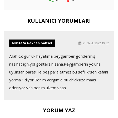
KULLANICI YORUMLARI
Mustafa Gökhah Göksel
21 Ocak 2022 19:32
Allah c.c günlük hayatıma peygamber göndermiş
nasihat için,yol göstersin sana.Peygamberin yoluna
uy..İnsan parası ile beş para etmez bu sefil k"sen kafanı
yorma " diyor.Benim vergimle bu ahlaksıza maaş
ödeniyor.Vah benim ülkem vaah.
YORUM YAZ