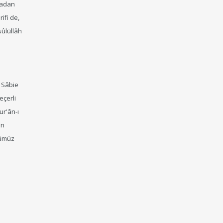
madan
ifi de,
sûlüllâh
e Sâbie
eçerli
ur'ân-ı
an
nümüz