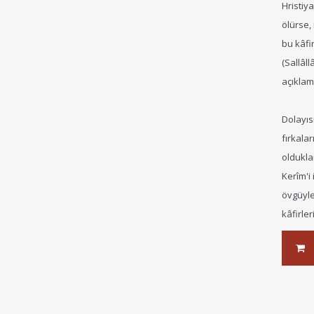
Hristiy
ölürse,
bu kâfi
(Sallâl
açıklam
Dolayıs
fırkalar
oldukla
Kerîm'i
övgüyle
kâfirler