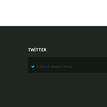
TWİTTER
Cübbeli Ahmet Hoca