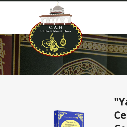
"Y
Ce