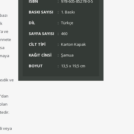
ISBN
:
978-605-85278-0-5
BASKI SAYISI
:
1. Baskı
 bazı
DİL
:
Türkçe
ak
'a ve
SAYFA SAYISI
:
460
cennete
CİLT TİPİ
:
Karton Kapak
zsa
KAĞIT CİNSİ
:
Şamua
tmaya
BOYUT
:
13,5 x 19,5 cm
asdik ve
n"dan
 olan
tedir.
di veya