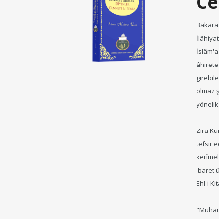
Ce
Bakara 
İlâhiya
İslâm'a
âhirete
girebil
olmaz ş
yönelik
Zira Ku
tefsir 
kerîmel
ibaret ü
Ehl-i K
"Muhamm