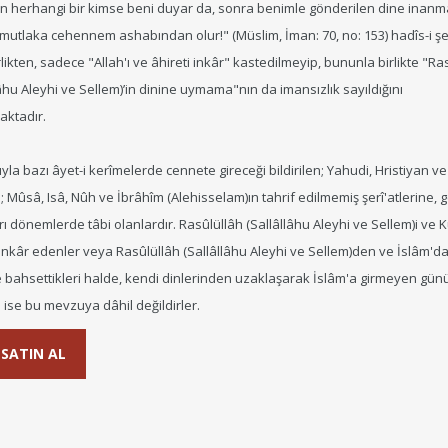
an herhangi bir kimse beni duyar da, sonra benimle gönderilen dine inan
 mutlaka cehennem ashabından olur!" (Müslim, İman: 70, no: 153) hadîs-i şer
rlikten, sadece "Allah'ı ve âhireti inkâr" kastedilmeyip, bununla birlikte "Ra
lâhu Aleyhi ve Sellem)’in dinine uymama"nın da imansızlık sayıldığını
aktadır.
ıyla bazı âyet-i kerîmelerde cennete gireceği bildirilen; Yahudi, Hristiyan v
ı; Mûsâ, Isâ, Nûh ve İbrâhîm (Alehisselam)ın tahrif edilmemiş şerî'atlerine, g
rı dönemlerde tâbi olanlardır. Rasûlüllâh (Sallâllâhu Aleyhi ve Sellem)i ve K
 inkâr edenler veya Rasûlüllâh (Sallâllâhu Aleyhi ve Sellem)den ve İslâm'd
 bahsettikleri halde, kendi dinlerinden uzaklaşarak İslâm'a girmeyen gü
i ise bu mevzuya dâhil değildirler.
SATIN AL