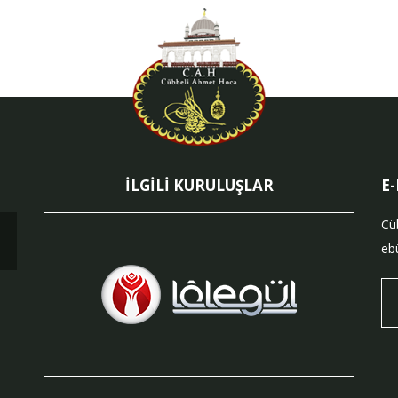
İLGİLİ KURULUŞLAR
E
Cü
ebü