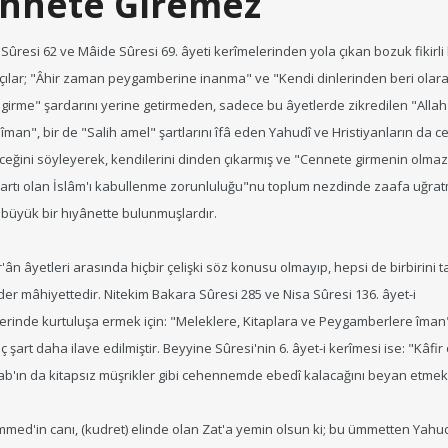
nnete Giremez
Sûresi 62 ve Mâide Sûresi 69. âyeti kerîmelerinden yola çıkan bozuk fikirli
tçılar; "Âhir zaman peygamberine inanma" ve "Kendi dinlerinden beri olar
 girme" şardarını yerine getirmeden, sadece bu âyetlerde zikredilen "Allah
 îman", bir de "Salih amel" şartlarını îfâ eden Yahudî ve Hristiyanların da 
eceğini söyleyerek, kendilerini dinden çıkarmış ve "Cennete girmenin olma
artı olan İslâm'ı kabullenme zorunluluğu"nu toplum nezdinde zaafa uğra
 büyük bir hıyânette bulunmuşlardır.
r'ân âyetleri arasında hiçbir çelişki söz konusu olmayıp, hepsi de birbirini t
eder mâhiyettedir. Nitekim Bakara Sûresi 285 ve Nisa Sûresi 136. âyet-i
erinde kurtuluşa ermek için: "Meleklere, Kitaplara ve Peygamberlere îma
ç şart daha ilave edilmiştir. Beyyine Sûresi'nin 6. âyet-i kerîmesi ise: "Kâfir
itab'ın da kitapsız müşrikler gibi cehennemde ebedî kalacağını beyan etmek
ed'in canı, (kudret) elinde olan Zat'a yemin olsun ki; bu ümmetten Yahu