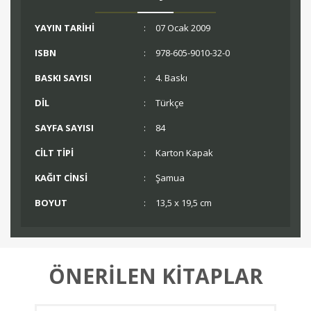
YAYIN TARİHİ
:
07 Ocak 2009
ISBN
:
978-605-9010-32-0
BASKI SAYISI
:
4. Baskı
DİL
:
Türkçe
SAYFA SAYISI
:
84
CİLT TİPİ
:
Karton Kapak
KAĞIT CİNSİ
:
Şamua
BOYUT
:
13,5 x 19,5 cm
ÖNERİLEN KİTAPLAR