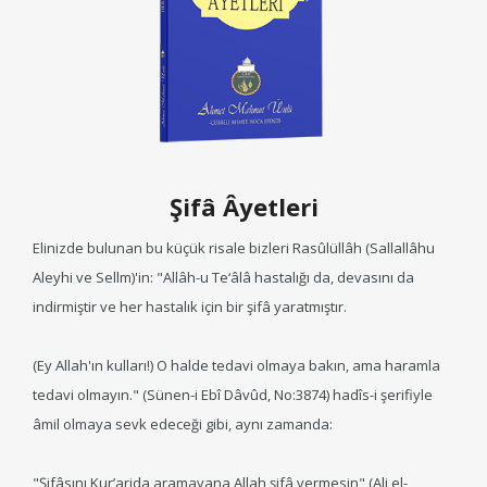
Şifâ Âyetleri
Elinizde bulunan bu küçük risale bizleri Rasûlüllâh (Sallallâhu
Aleyhi ve Sellm)'in: "Allâh-u Te‘âlâ hastalığı da, devasını da
indirmiştir ve her hastalık için bir şifâ yaratmıştır.
(Ey Allah'ın kulları!) O halde tedavi olmaya bakın, ama haramla
tedavi olmayın." (Sünen-i Ebî Dâvûd, No:3874) hadîs-i şerifiyle
âmil olmaya sevk edeceği gibi, aynı zamanda:
"Şifâsını Kur’arida aramayana Allah şifâ vermesin" (Ali el-