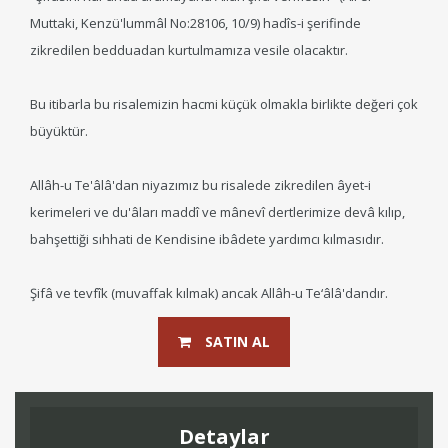
Muttaki, Kenzü'lummâl No:28106, 10/9) hadîs-i şerifinde
zikredilen bedduadan kurtulmamıza vesile olacaktır.
Bu itibarla bu risalemizin hacmi küçük olmakla birlikte değeri çok
büyüktür.
Allâh-u Te'âlâ'dan niyazımız bu risalede zikredilen âyet-i
kerimeleri ve du'âları maddî ve mânevî dertlerimize devâ kılıp,
bahşettiği sıhhati de Kendisine ibâdete yardımcı kılmasıdır.
Şifâ ve tevfîk (muvaffak kılmak) ancak Allâh-u Te‘âlâ'dandır.
SATIN AL
Detaylar