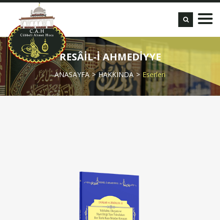
RESÂİL-İ AHMEDİYYE
ANASAYFA
HAKKINDA
Eserleri