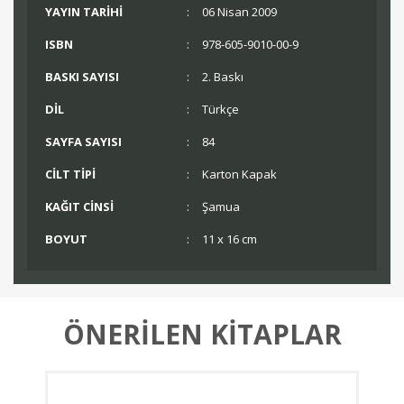
YAYIN TARİHİ
:
06 Nisan 2009
ISBN
:
978-605-9010-00-9
BASKI SAYISI
:
2. Baskı
DİL
:
Türkçe
SAYFA SAYISI
:
84
CİLT TİPİ
:
Karton Kapak
KAĞIT CİNSİ
:
Şamua
BOYUT
:
11 x 16 cm
ÖNERİLEN KİTAPLAR