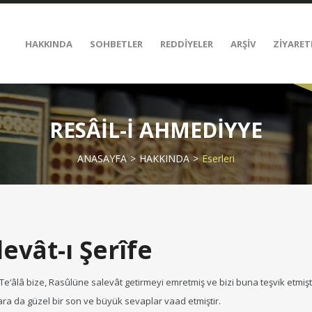
HAKKINDA
SOHBETLER
REDDİYELER
ARŞİV
ZİYARET
RESÂİL-İ AHMEDİYYE
ANASAYFA
HAKKINDA
Eserleri
levât-ı Şerîfe
 Te‘âlâ bize, Rasûlüne salevât getirmeyi emretmiş ve bizi buna teşvik etmişt
ra da güzel bir son ve büyük sevaplar vaad etmiştir.