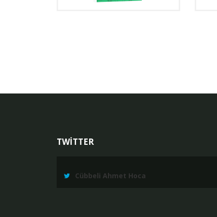
TWİTTER
Cübbeli Ahmet Hoca