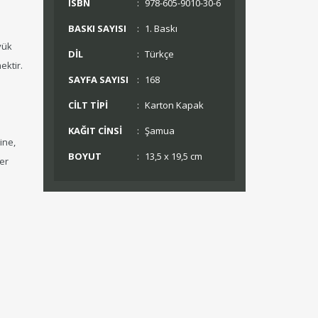
ISBN
:
978-605-9010-30-6
BASKI SAYISI
:
1. Baskı
yük
DİL
:
Türkçe
ektir.
SAYFA SAYISI
:
168
CİLT TİPİ
:
Karton Kapak
KAĞIT CİNSİ
:
Şamua
ine,
BOYUT
:
13,5 x 19,5 cm
er