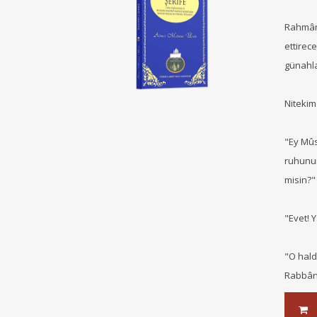
Rahmân 
ettirec
günahla
Nitekim
"Ey Mûs
ruhunun
misin?"
"Evet! Y
"O hald
Rabbâni