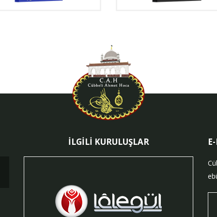
İLGİLİ KURULUŞLAR
E
Cü
ebü