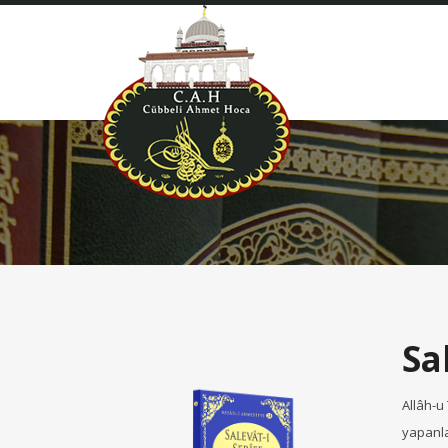
Sa
Allâh-u
yapanla