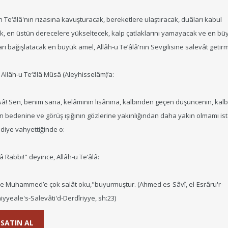
Te‘âlâ'nın rızasına kavuşturacak, bereketlere ulaştıracak, duâları kabul
ek, en üstün derecelere yükseltecek, kalp çatlaklarını yamayacak ve en bü
rı bağışlatacak en büyük amel, Allâh-u Te‘âlâ'nın Sevgilisine salevât getirm
 Allâh-u Te‘âlâ Mûsâ (Aleyhisselâm)’a:
â! Sen, benim sana, kelâmının lisânına, kalbinden geçen düşüncenin, kalb
 bedenine ve görüş ışığının gözlerine yakınlığından daha yakın olmamı ist
 diye vahyettiğinde o:
â Rabbi!" deyince, Allâh-u Te‘âlâ:
e Muhammed’e çok salât oku,"buyurmuştur. (Ahmed es-Sâvî, el-Esrâru'r-
yyeale's-Salevâti'd-Derdîriyye, sh:23)
SATIN AL