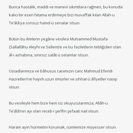
Bunca hastalık, maddi ve manevi sıkıntılara rağmen, bu konuda
kalıcı bir eseri hitama erdirmeye bizi muvaffak kılan Allah-u
Te’âlâ’ya sonsuz hamd-ü senalar olsun.
Bütün bu ilimlerin yegâne vesilesi Muhammed Mustafa
(Sallallâhu Aleyhi ve Sellem)’e ve bu faziletlerin tebliğcileri olan
âl-i ashabına, sınırsız salât-ü selamlar olsun.
Üstadlarımıza ve bâhusus canımızın canı; Mahmud Efendi
Hazretleri’ne hayırlı uzun ömürler ve sıhhat-ü âfiyetler nasip
olsun.
Bu vesileyle hem bize hem siz okuyucularımıza, Allâh-u
Te’âlâ’nın ayı olan receb-i şerîfin şefaati nail olsun.
Haram ayın hürmetini korumak, cümlemize müyesser olsun.