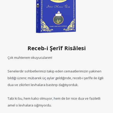
Receb-i Şerîf Risâlesi
Çok muhterem okuyucularım!
Senelerdir sohbetlerimizi takip eden cemaatlerimizin yakinen
bildiği üzere; mübarek üç aylar geldiğinde, receb-i şerîfe ile ilgili
dua ve zikirleri levhalara bastırıp dağıtıyorduk.
Tabi ki bu, hem kalıcı olmuyor, hem de bir nice dua ve faziletli
amel o levhalara sığmıyordu.