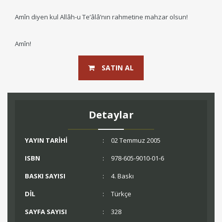
Amîn diyen kul Allâh-u Te’âlâ’nın rahmetine mahzar olsun!
Amîn!
SATIN AL
Detaylar
YAYIN TARİHİ
:
02 Temmuz 2005
ISBN
:
978-605-9010-01-6
BASKI SAYISI
:
4. Baskı
DİL
:
Türkçe
SAYFA SAYISI
:
328