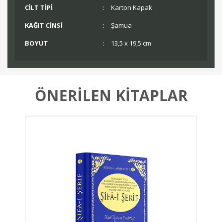
CİLT TİPİ
:
Karton Kapak
KAĞIT CİNSİ
:
Şamua
BOYUT
:
13,5 x 19,5 cm
ÖNERİLEN KİTAPLAR