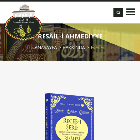
RESÂİL-İ AHMEDİYYE
ANASAYFA
HAKKINDA
Eserleri