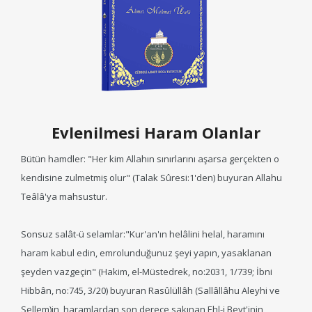
Evlenilmesi Haram Olanlar
Bütün hamdler: "Her kim Allahın sınırlarını aşarsa gerçekten o
kendisine zulmetmiş olur" (Talak Sûresi:1'den) buyuran Allahu
Teâlâ'ya mahsustur.
Sonsuz salât-ü selamlar:"Kur'an'ın helâlini helal, haramını
haram kabul edin, emrolunduğunuz şeyi yapın, yasaklanan
şeyden vazgeçin" (Hakim, el-Müstedrek, no:2031, 1/739; İbni
Hibbân, no:745, 3/20) buyuran Rasûlüllâh (Sallâllâhu Aleyhi ve
Sellem)in, haramlardan son derece sakınan Ehl-i Beyt'inin,