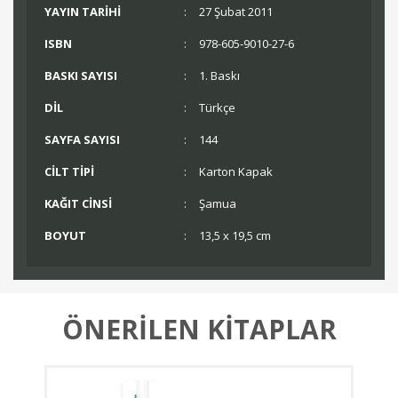
YAYIN TARİHİ
:
27 Şubat 2011
ISBN
:
978-605-9010-27-6
BASKI SAYISI
:
1. Baskı
DİL
:
Türkçe
SAYFA SAYISI
:
144
CİLT TİPİ
:
Karton Kapak
KAĞIT CİNSİ
:
Şamua
BOYUT
:
13,5 x 19,5 cm
ÖNERİLEN KİTAPLAR