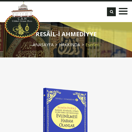
RESÂİL-İ AHMEDİYYE
ANASAYFA
HAKKINDA
Eserleri