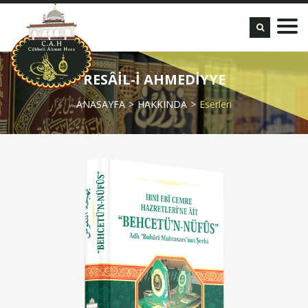
RESÂİL-İ AHMEDİYYE
ANASAYFA
HAKKINDA
Eserleri