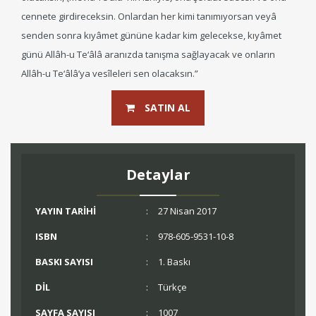
cennete girdireceksin. Onlardan her kimi tanımıyorsan veyâ
senden sonra kıyâmet gününe kadar kim gelecekse, kıyâmet
günü Allâh-u Te‘âlâ aranızda tanışma sağlayacak ve onların
Allâh-u Te‘âlâ’ya vesîleleri sen olacaksın.”
SATIN AL
Detaylar
YAYIN TARİHİ
:
27 Nisan 2017
ISBN
:
978-605-9531-10-8
BASKI SAYISI
:
1. Baskı
DİL
:
Türkçe
SAYFA SAYISI
:
1007