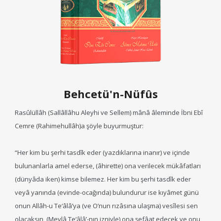
Behcetü'n-Nüfûs
Rasûlüllâh (Sallâllâhu Aleyhi ve Sellem) mânâ âleminde İbni Ebî
Cemre (Rahimehullâh)a şöyle buyurmuştur:
“Her kim bu şerhi tasdîk eder (yazdıklarına inanır) ve içinde
bulunanlarla amel ederse, (âhirette) ona verilecek mükâfatları
(dünyâda iken) kimse bilemez. Her kim bu şerhi tasdîk eder
veyâ yanında (evinde-ocağında) bulundurur ise kıyâmet günü
onun Allâh-u Te‘âlâ’ya (ve O’nun rızâsına ulaşma) vesîlesi sen
olacaksın, (Mevlâ Te‘âlâ’-nın izniyle) ona şefâat edecek ve onu