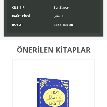
CİLT TİPİ
:
Sert Kapak
KAĞIT CİNSİ
:
Şamua
BOYUT
:
23,5 x 16,5 cm
ÖNERİLEN KİTAPLAR