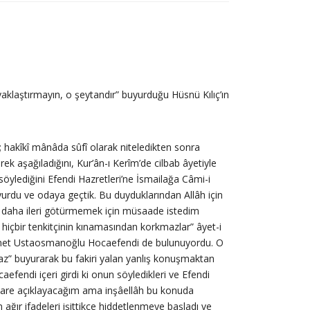
yaklaştırmayın, o şeytandır” buyurduğu Hüsnü Kılıç’ın
 hakîkî mânâda sûfî olarak niteledikten sonra
rek aşağıladığını, Kur’ân-ı Kerîm’de cilbab âyetiyle
söylediğini Efendi Hazretleri’ne İsmailağa Câmi-i
rdu ve odaya geçtik. Bu duyduklarından Allâh için
işi daha ileri götürmemek için müsaade istedim
hiçbir tenkitçinin kınamasından korkmazlar” âyet-i
Ahmet Ustaosmanoğlu Hocaefendi de bulunuyordu. O
maz” buyurarak bu fakiri yalan yanlış konuşmaktan
fendi içeri girdi ki onun söyledikleri ve Efendi
ilâhare açıklayacağım ama inşâellâh bu konuda
ağır ifadeleri işittikçe hiddetlenmeye başladı ve