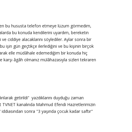
i: “Ben bu hususta telefon etmeye lüzum görmedim,
malarda bu konuda kendilerini uyardım, bereketin
 ciddiye alacaklarını söylediler. Aylar sonra bir
 işin gün geçtikçe ilerlediğini ve bu kişinin birçok
 olarak elle müdâhale edemediğim bir konuda hiç
ere karşı âgâh olmanız mülâhazasıyla sizleri tekraren
ırılarak getirildi” yazdıklarını duyduğu zaman
 ait TVNET kanalında Mahmud Efendi Hazretlerimizin
" iddiasından sonra "3 yaşında çocuk kadar saftır"