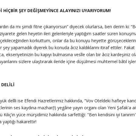
İ HİÇBİR ŞEY DEĞİŞMEYİNCE ALAYINIZI UYARIYORUM!
 uyardın da mı şimdi fitne çıkarıyorsun” diyecek olurlarsa, ben derim k
ziyarete gelen heyetin ileri gelenleriyle yaptığım saatler süren konuş
ekileceğinden korkuttum, onlar da bu konuyu heyette görüşeceklerini ve
y yapamadık diyerek bu konuda âciz kaldıklarını itiraf ettiler. Fakat bu
, ekseriyetinizin bu kapıyı bulmasına vesîle olan bir âciz kardeşiniz
rılarını sizlere ulaştırarak ileride içine düşülmesi muhtemel bâtıl işl
 DELİLİ
yük delîli ise Efendi Hazretlerimiz hakkında, “Vov Oteldeki hafleye kand
etlerinin ses kaydına mazhar(!) yegâne yayın organı olan Yeni Şafak'a
ılıç’ın yüce mürşidimiz hakkında sarfettiği: "Ben kendisini iyi tanırım
 yaptığı hakarettir!