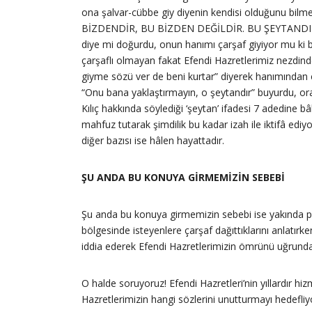
ona şalvar-cübbe giy diyenin kendisi olduğunu bil
BİZDENDİR, BU BİZDEN DEĞİLDİR. BU ŞEYTANDIR!" diye
diye mi doğurdu, onun hanımı çarşaf giyiyor mu ki b
çarşaflı olmayan fakat Efendi Hazretlerimiz nezdind
giyme sözü ver de beni kurtar” diyerek hanımından ça
“Onu bana yaklaştırmayın, o şeytandır” buyurdu, or
Kılıç hakkında söylediği ‘şeytan’ ifadesi 7 adedine
mahfuz tutarak şimdilik bu kadar izah ile iktifâ ed
diğer bazısı ise hâlen hayattadır.
ŞU ANDA BU KONUYA GİRMEMİZİN SEBEBİ
Şu anda bu konuya girmemizin sebebi ise yakında pay
bölgesinde isteyenlere çarşaf dağıttıklarını anlatı
iddia ederek Efendi Hazretlerimizin ömrünü uğrunda t
O halde soruyoruz! Efendi Hazretleri’nin yıllardır hi
Hazretlerimizin hangi sözlerini unutturmayı hedefliyo