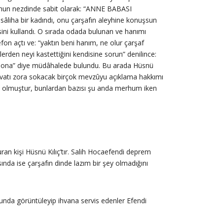
 onun nezdinde sabit olarak: “ANNE BABASI
âliha bir kadındı, onu çarşafın aleyhine konuşsun
ini kullandı. O sırada odada bulunan ve hanımı
on açtı ve: “yaktın beni hanım, ne olur çarşaf
erden neyi kastettiğini kendisine sorun” denilince:
eme ona” diye müdâhalede bulundu. Bu arada Hüsnü
 zevatı zora sokacak birçok mevzûyu açıklama hakkımı
hit olmuştur, bunlardan bazısı şu anda merhum iken
an kişi Hüsnü Kılıç’tır. Salih Hocaefendi deprem
nda ise çarşafın dinde lazım bir şey olmadığını
nusunda görüntüleyip ihvana servis edenler Efendi