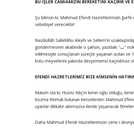
BU İŞLER CÂMİAMIZIN BEREKETİNİ KAÇIRIR VE
Şu bilinsin ki; Mahmud Efendi Hazretlerimizin ğurfe-
sebebiyet verecektir!
Rasûlüllâh Sallellâhu Aleyhi ve Sellem'in uzaklaştır
göndermesinin akabinde o şahsın, yazıdaki "ب" noktasını "ت" yaparak: “Kabul edin” sözünü, “Katledin” manasına çevirmesi sebebiyle Hazreti Osman Efendi’mizin şehid
edilmesiyle sonuçlanan süreçte yaşanan acıları ve 
kötü meyvelerini yakında devşirmemiz kaçınılmaz olac
EFENDİ HAZRETLERİMİZ BİZE KİMSENİN HATIRI
Malum ola ki; Hüsnü Kılıç’ın kimin oğlu olduğu, kimin
bozma ihtimali bulunan kimselerden Mahmud Efendi
uyarılar dikkate alınmazsa ileride yaşanacak fitneler
Daha Mahmud Efendi Hazretlerimizin sene-i devriyes