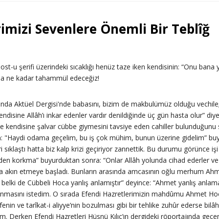
mizi Sevenlere Önemli Bir Teblîğ
t-u şerifi üzerindeki sıcaklığı henüz taze iken kendisinin: “Onu bana 
aha ne kadar tahammül edeceğiz!
ında Aktüel Dergisi'nde babasını, bizim de makbulümüz olduğu vechile;
ndisine Allâh’ı inkar edenler vardır denildiğinde üç gün hasta olur” diye
 ve kendisine şalvar cübbe giymesini tavsiye eden cahiller bulunduğunu 
: "Haydi odama geçelim, bu iş çok mühim, bunun üzerine gidelim” buyu
 sıklaştı hatta biz kalp krizi geçiriyor zannettik. Bu durumu görünce 
den korkma” buyurduktan sonra: “Onlar Allâh yolunda cihad ederler ve 
aya akın etmeye başladı. Bunların arasında amcasının oğlu merhum 
n, belki de Cübbeli Hoca yanlış anlamıştır” deyince: “Ahmet yanlış anla
kunmasını istedim. O sırada Efendi Hazretlerimizin mahdûmu Ahmet Hocae
îfenin ve tarîkat-i aliyye’nin bozulması gibi bir tehlike zuhûr ederse b
 Derken Efendi Hazretleri Hüsnü Kılıç’ın dergideki röportajında geçen 