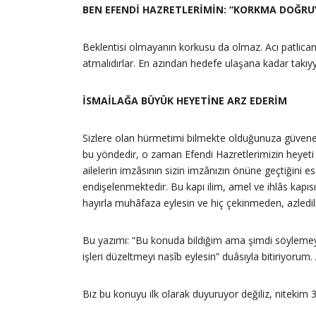
BEN EFENDİ HAZRETLERİMİN: “KORKMA DOĞRU
Beklentisi olmayanın korkusu da olmaz. Acı patlıcan
atmalıdırlar. En azından hedefe ulaşana kadar takıy
İSMAİLAĞA BÜYÜK HEYETİNE ARZ EDERİM
Sizlere olan hürmetimi bilmekte olduğunuza güvenerek
bu yöndedir, o zaman Efendi Hazretlerimizin heyeti
ailelerin imzâsının sizin imzânızın önüne geçtiğin
endişelenmektedir. Bu kapı ilim, amel ve ihlâs kapı
hayırla muhâfaza eylesin ve hiç çekinmeden, azled
Bu yazımı: “Bu konuda bildiğim ama şimdi söylemeyi
işleri düzeltmeyi nasîb eylesin” duâsıyla bitiriyorum.
Biz bu konuyu ilk olarak duyuruyor değiliz, nitekim 