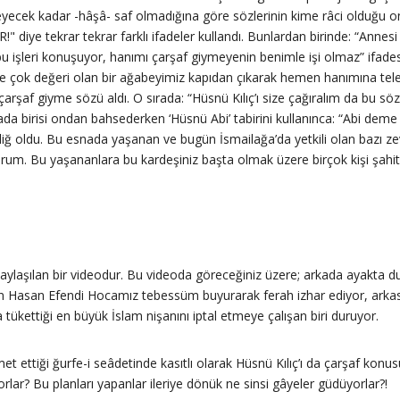
meyecek kadar -hâşâ- saf olmadığına göre sözlerinin kime râci olduğu
 tekrar tekrar farklı ifadeler kullandı. Bunlardan birinde: “Annesi s
u işleri konuşuyor, hanımı çarşaf giymeyenin benimle işi olmaz” ifades
e çok değeri olan bir ağabeyimiz kapıdan çıkarak hemen hanımına telef
rşaf giyme sözü aldı. O sırada: “Hüsnü Kılıç’ı size çağıralım da bu sözl
ada birisi ondan bahsederken ‘Hüsnü Abi’ tabirini kullanınca: “Abi d
 bâliğ oldu. Bu esnada yaşanan ve bugün İsmailağa’da yetkili olan bazı
iyorum. Bu yaşananlara bu kardeşiniz başta olmak üzere birçok kişi şa
laşılan bir videodur. Bu videoda göreceğiniz üzere; arkada ayakta dur
rken Hasan Efendi Hocamız tebessüm buyurarak ferah izhar ediyor, arkası
ükettiği en büyük İslam nişanını iptal etmeye çalışan biri duruyor.
zmet ettiği ğurfe-i seâdetinde kasıtlı olarak Hüsnü Kılıç’ı da çarşaf ko
rlar? Bu planları yapanlar ileriye dönük ne sinsi gâyeler güdüyorlar?!