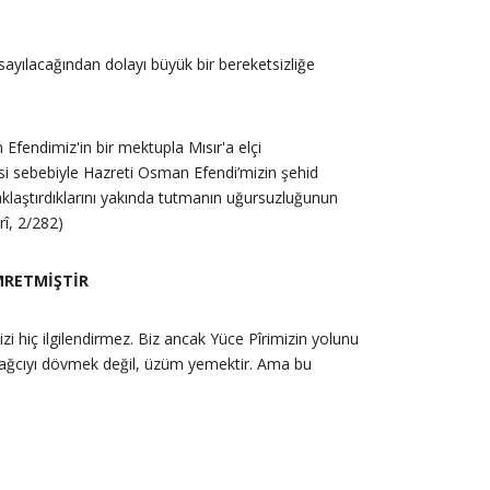
sayılacağından dolayı büyük bir bereketsizliğe
 Efendimiz'in bir mektupla Mısır'a elçi
klaştırdıklarını yakında tutmanın uğursuzluğunun
rî, 2/282)
EMRETMİŞTİR
zi hiç ilgilendirmez. Biz ancak Yüce Pîrimizin yolunu
bağcıyı dövmek değil, üzüm yemektir. Ama bu