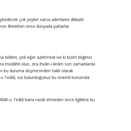
bedecek çok şeyleri varsa adımlarını dikkatli
erse âhiretten önce dünyada patlarlar.
bildirin, yok eğer azletmedi ise ki bizim bilgimiz
ra müdâhil olun, zira ihvân-ı kirâm son zamanlarda
ızın bu duruma düşmesinden haklı olarak
lâh-u Teâlâ, sizi bulunduğunuz bu önemli konumda
llâh-u Teâlâ bana nasib etmeden önce ilgililere bu