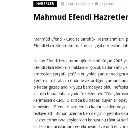
HABERLER
05 Mart 2023 04:15
17 yorum
Mahmud Efendi Hazretleri
Mahmûd Efendi -Kuddise Sirruhû- Hazretlerimizin, pos
Efendi Hazretlerimizin makamını işgal etmesine d
Hasan Efendi Hocamızın oğlu Hüsnü Kılıç’ın 2005 yıl
Efendi Hazretlerimiz hakkında “çocuk kadar saftır, ke
emredilen çarşaf-ı şerîf'in bu yolda şart olmadığını
Şerîfi’nin mihrabının önünde aktardığım zaman bana
o kadar gazaplandı ki yüzü bembeyaz oldu, nefesleri
velakin buna daha ziyade öfkelenerek: “Otur, kimse
kerîmesini okudu. O sırada bu haberi duyanlar od
kendisine: “Efendi Hazretleri bu kadar sinirlenmeyi
tezkiye etti. Bunun üzerine ben derginin getirilip o
Hazretleri’nin ona söyledikleri konusunu râbıta-ı şer
bildiklerimi açıklamam gerekmesin diye duâ ediyorum.