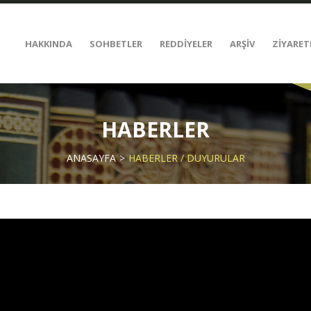
HAKKINDA
SOHBETLER
REDDİYELER
ARŞİV
ZİYARET
HABERLER
ANASAYFA
HABERLER / DUYURULAR