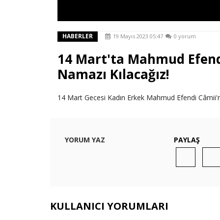
HABERLER
19 Mayıs 2023 05:47
0 yorum
14 Mart'ta Mahmud Efendi
Namazı Kılacağız!
14 Mart Gecesi Kadın Erkek Mahmud Efendi Câmii'nd
YORUM YAZ
PAYLAŞ
KULLANICI YORUMLARI