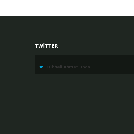
TWİTTER
Cübbeli Ahmet Hoca